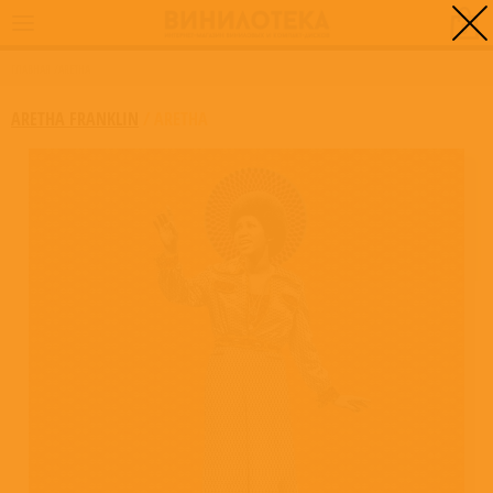
0
ГЛАВНАЯ
/
ARETHA
ARETHA FRANKLIN
/
ARETHA