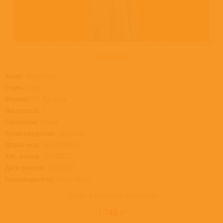
НОВИНКА
Жанр:
Фанк и соул
Стиль:
Соул
Формат:
CD, Digisleeve
Носителей:
1
Состояние:
Новый
Происхождение:
Евросоюз
Штрих-код:
0603497846221
Кат. номер:
0349784622
Дата релиза:
30.07.2021
Производитель:
Warner Music
Товар в наличии на складе
1 745 ₽