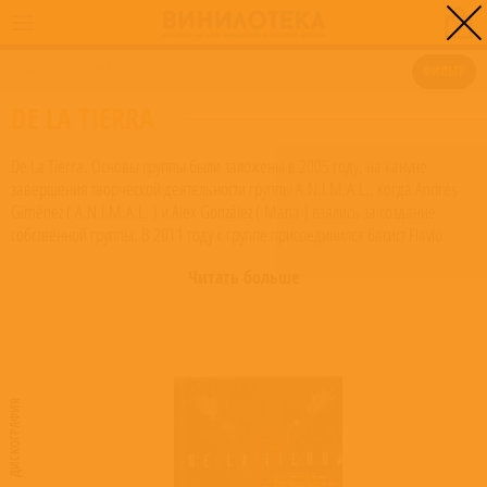
0
ГЛАВНАЯ
/
DE LA TIERRA
ФИЛЬТР
DE LA TIERRA
De La Tierra. Основы группы были заложены в 2005 году, на кануне
завершения творческой деятельности группы A.N.I.M.A.L., когда Andrés
Giménez ( A.N.I.M.A.L. ) и Alex González ( Maná ) взялись за создание
собственной группы. В 2011 году к группе присоединился басист Flavio
Cianciarulo ( Los Fabulosos Cadillacs ), а в 2012 году был собран полный
Читать больше
состав группы, который дополнил гитарист Andreas Kisser ( Sepultura ).
Группы подписала контракт с Roadrunner Records и 30 сентября 2013 года
был выпущен дебютный сингл Maldita Historia. 14 января 2014 был
выпущен одноименный альбом. Состав: Andres Gimenez ( A.N.I.M.A.L. ) -
вокал, гитара Andreas Kisser ( Sepultura ) - гитара, вокал Sr. Flavio ( Los
Fabulosos Cadillacs ) - бас гитара Alex González ( Maná ) - ударные
Read
ДИСКОГРАФИЯ
more on Last.fm
. User-contributed text is available under the Creative
Commons By-SA License; additional terms may apply.