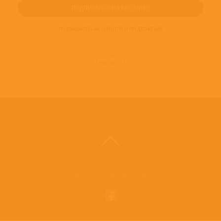
ПОДПИШИТЕСЬ НА НОВОСТИ И ПРЕДЛОЖЕНИЯ
© 2016-2022
ВИНИЛОТЕКА
Винилотека в социальных сетях: