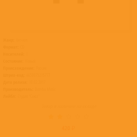
Жанр:
Хип-хоп
Формат:
CD
Носителей:
1
Состояние:
Новый
Происхождение:
Россия
Штрих-код:
4650075215777
Дата релиза:
10.02.2017
Производитель:
Bomba Music
Лейбл:
Студия "Союз"
Товар в наличии на складе
420 ₽