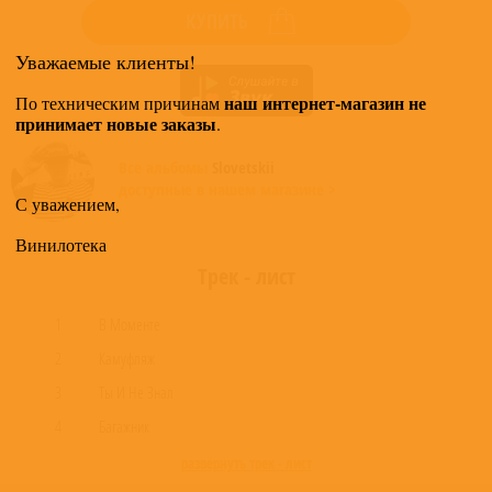
КУПИТЬ
Уважаемые клиенты!
наш интернет-магазин не
По техническим причинам
принимает новые заказы
.
Все альбомы
Slovetskii
доступные в нашем магазине >
С уважением,
Винилотека
Трек - лист
1
В Моменте
2
Камуфляж
3
Ты И Не Знал
4
Багажник
развернуть трек - лист