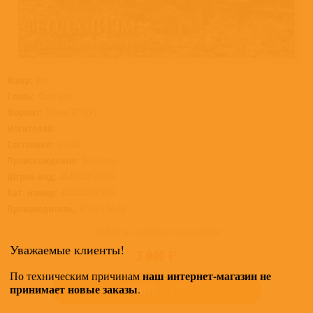
Жанр:
Рок
Стиль:
Фолк-рок
Формат:
Винил 12” (LP)
Носителей:
1
Состояние:
Новый
Происхождение:
Евросоюз
Штрих-код:
4640004135689
Кат. номер:
4640004135689
Производитель:
Bomba Music
Товар в наличии на складе
Уважаемые клиенты!
3 040 ₽
наш интернет-магазин не
По техническим причинам
принимает новые заказы
КУПИТЬ
.