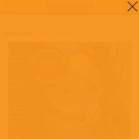
0
ГЛАВНАЯ
/
FEAR OF THE DARK
IRON MAIDEN
/
FEAR OF THE DARK