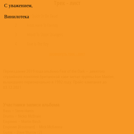
Трек - лист
С уважением,
1
Be Quick Or Be Dead
Винилотека
2
From Here To Eternity
3
Afraid To Shoot Strangers
4
Fear Is The Key
развернуть трек - лист
Переиздание 2019 года альбома Fear of the Dark — девятого
студийного лонгплея британской хэви-метал-группы Iron Maiden,
вышедшего первоначально в 1992 году. Прайс-кампания до
03.12.2021
Участники записи альбома
Bass – Steve Harris
Drums – Nicko McBrain
Engineer – Martin Birch
Engineer [Assistant] – Mick McKenna
Guitar – Dave Murray (2)