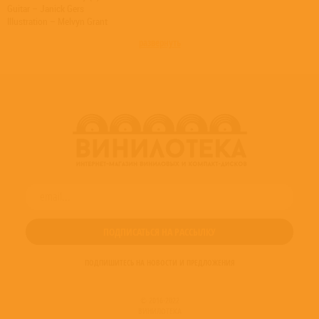
Guitar – Janick Gers
Illustration – Melvyn Grant
Keyboards – Michael Kenney
развернуть
Layout [Reissue] – Hugh Gilmour
Management – Andy Taylor (16)
Mixed By – Martin Birch
Mixed By, Producer – Steve Harris
Photography By – George Chin
Photography By – Phil Anstice
Producer – Martin Birch
Remastered By – Ade Emsley
Remastered By – Tony Newton (8)
Vocals – Bruce Dickinson
ПОДПИШИТЕСЬ НА НОВОСТИ И ПРЕДЛОЖЕНИЯ
© 2016-2022
ВИНИЛОТЕКА