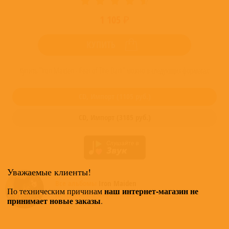
1 105 ₽
КУПИТЬ
Купить "Iron Maiden - Fear of The Dark" можно в следующих форматах:
CD,
Импорт
(
1105
руб.)
CD,
Импорт
(
3185
руб.)
Уважаемые клиенты!
Все альбомы
Iron Maiden
наш интернет-магазин не
По техническим причинам
доступные в нашем магазине >
принимает новые заказы
.