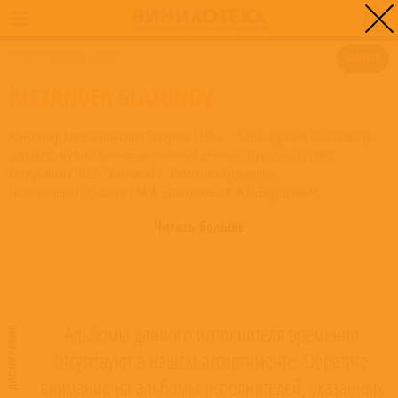
0
ГЛАВНАЯ
/
ALEXANDER GLAZUNOV
ФИЛЬТР
ALEXANDER GLAZUNOV
Александр Константинович Глазунов (1865 - 1936) - русский композитор,
дирижер, музыкально-общественный деятель. Народный артист
Республики (1922). Ученик Н.А. Римского-Корсакова
(композиция).Общался с М.А.Балакиревым, А.П.Бородиным,
П.И.Чайковским, С.И.Танеевым, В.В.Стасовым, под влиянием которых
Читать больше
сформировались творческие принципы композитора. Участник
Беляевского кружка. В 1885 - 1903 ежегодно награждался Глинкинскими
премиями. С 1888 выступал как дирижер в России и за рубежом. С 1889
профессор Петербургской консерватории.
Read more on Last.fm
. User-
contributed text is available under the Creative Commons By-SA License;
additional terms may apply.
Альбомы данного исполнителя временно
ДИСКОГРАФИЯ
отсутствуют в нашем ассортименте. Обратите
внимание на альбомы исполнителей, указанных