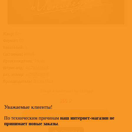
Жанр:
Поп
Формат:
CD
Носителей:
1
Состояние:
Новый
Происхождение:
Россия
Штрих-код:
4607065659318
Кат. номер:
4607065659318
Производитель:
Bomba Music
Товар в наличии на складе
355 ₽
Уважаемые клиенты!
КУПИТЬ
наш интернет-магазин не
По техническим причинам
принимает новые заказы
.