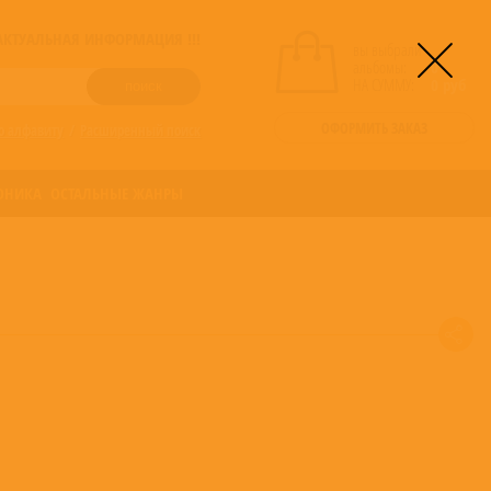
! АКТУАЛЬНАЯ ИНФОРМАЦИЯ !!!
вы выбрали
альбомы:
0
НА СУММУ:
0
руб
ОФОРМИТЬ ЗАКАЗ
о алфавиту
/
Расширенный поиск
ОНИКА
ОСТАЛЬНЫЕ ЖАНРЫ