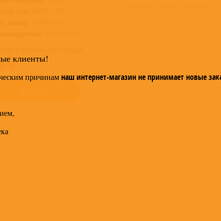
доступные в нашем магазине >
трих-код:
4640004133586
ат. номер:
464000413358
роизводитель:
Bomba Music
овар в наличии на складе
мые клиенты!
45
ческим причинам
наш интернет-магазин не принимает новые зак
КУПИТЬ
ием,
ека