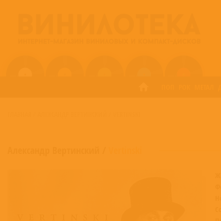
ПОП
РОК
МЕТАЛ
ГЛАВНАЯ
/
АЛЕКСАНДР ВЕРТИНСКИЙ
/
VERTINSKI
Александр Вертинский
/
Vertinski
Ж
Ф
Н
С
П