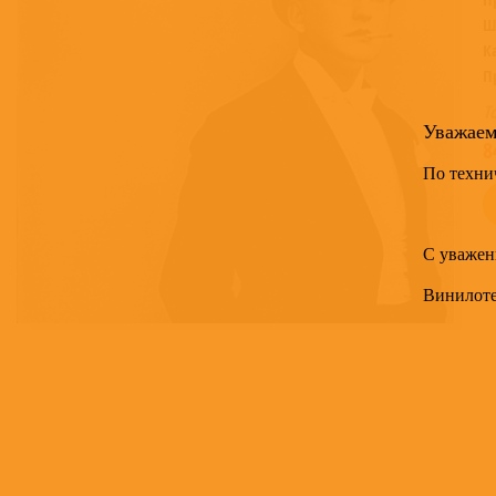
Ш
К
П
Т
Уважае
8
По техни
С уважен
Винилот