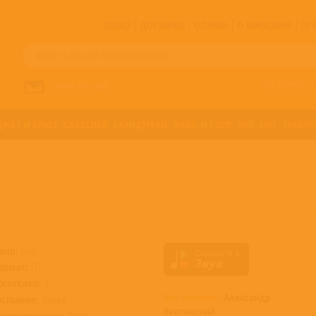
ЗАКАЗ
ДОСТАВКА
ОПЛАТА
О МАГАЗИНЕ
!!
Все артисты п
НАПИСАТЬ НАМ
ДЖАЗ И БЛЮЗ
КЛАССИКА
САУНДТРЕКИ
ФАНК И СОУЛ
ХИП-ХОП
ЭЛЕКТР
анр:
Поп
ормат:
CD
осителей:
1
Все альбомы
Александр
остояние:
Новый
Вертинский
роисхождение:
Россия