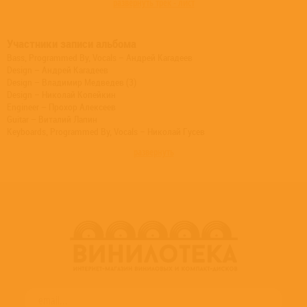
развернуть трек - лист
Участники записи альбома
Bass, Programmed By, Vocals – Андрей Кагадеев
Design – Андрей Кагадеев
Design – Владимир Медведев (3)
Design – Николай Копейкин
Engineer – Прохор Алексеев
Guitar – Виталий Лапин
Keyboards, Programmed By, Vocals – Николай Гусев
Photography By – Алена Михайлова
развернуть
Photography By – Евгений Озеров
Photography By – Иван Ушков
Vocals – Варвара Зверькова
Vocals – Николай Копейкин
Vocals – Сергей Кагадеев
Vocals, Percussion – Иван Турист
Vocals, Programmed By – Александр Ливер