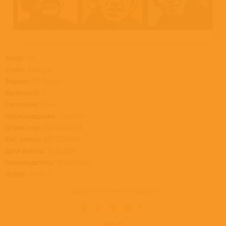
Жанр:
Рок
Стиль:
Фолк-рок
Формат:
CD, Digipack
Носителей:
1
Состояние:
Новый
Происхождение:
Евросоюз
Штрих-код:
4601250364858
Кат. номер:
460125036485
Дата релиза:
01.01.2009
Производитель:
Bomba Music
Лейбл:
Zenith (2)
Товар в наличии на складе