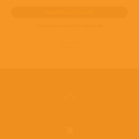
ПОДПИШИТЕСЬ НА НОВОСТИ И ПРЕДЛОЖЕНИЯ
© 2016-2022
ВИНИЛОТЕКА
Винилотека в социальных сетях: