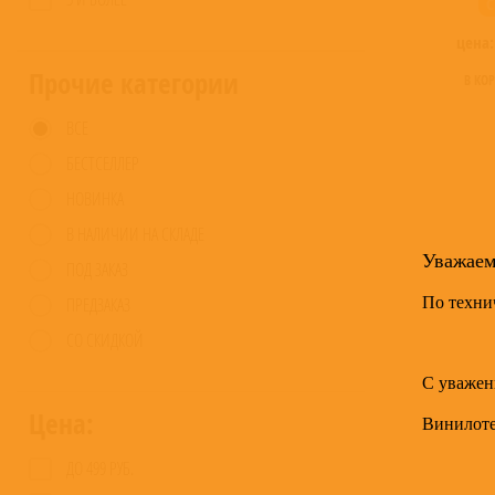
C
цена
Прочие категории
В КО
ВСЕ
БЕСТСЕЛЛЕР
НОВИНКА
В НАЛИЧИИ НА СКЛАДЕ
Уважае
ПОД ЗАКАЗ
По техни
ПРЕДЗАКАЗ
СО СКИДКОЙ
С уважен
Цена:
Винилот
ДО 499 РУБ.