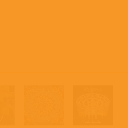
Осень музыканта (1998)
Русская голгофа (1998)
Старые русские народные, деревенские… (1998)
Песни Булата Окуджавы (1999)
Царь Николай (1999)
Верую (2000)
Мы — русские (2001)
Черный ворон (2002)
Боже, храни своих (2003)
К-141 (2004)
Read more on Last.fm
. User-contributed tex
apply.