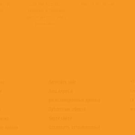
нс, До
Lost Not Forgotten
Year Of The Demon
Night Demon
ия
Archives: A Dramatic
Tour Of Events – Select
Board Mixes
Dream Theater
Написать нам
+7
каз
Наш адрес и
Сл
и
регистрационные данные
(в
Публичная оферта
мо
ы
Карта сайта
заказ
Отследить отправленный
ки дисков