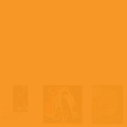
t is available under the Creative Commons By-SA License; additional terms may