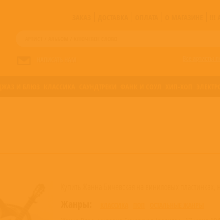
ЗАКАЗ
ДОСТАВКА
ОПЛАТА
О МАГАЗИНЕ
!!
Все артисты п
НАПИСАТЬ НАМ
ДЖАЗ И БЛЮЗ
КЛАССИКА
САУНДТРЕКИ
ФАНК И СОУЛ
ХИП-ХОП
ЭЛЕКТР
Купить Жанна Бичевская на виниловых пластинках, н
Жанры:
КЛАССИКА
ПОП
ОСТАЛЬНЫЕ ЖАНРЫ