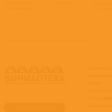
The Sound Of Musik -
К Слову Жизнь
Мэри Поппи
Сурганова и Оркестр
The Greatest Hits
Свидан
Falco
Как сделать за
Способы и срок
доставки
Способы оплат
Что такое пред
Условия достав