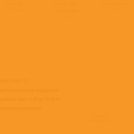
Takin' Off
Joyride (30Th
Plastic Ono Band
Herbie Hancock
John Lennon
Anniversary)
Roxette
 (495) 139 67 37
ужба клиентской поддержки
 рабочие дни с 9:00 до 18:30 по
сковскому времени)
© 2016-2022
ВИНИЛОТЕКА