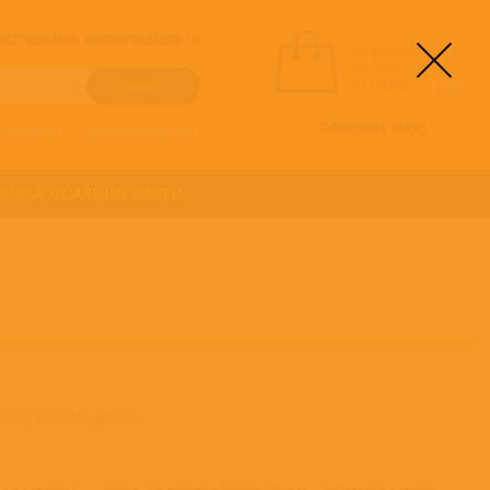
! АКТУАЛЬНАЯ ИНФОРМАЦИЯ !!!
вы выбрали
альбомы:
0
НА СУММУ:
0
руб
ОФОРМИТЬ ЗАКАЗ
о алфавиту
/
Расширенный поиск
ОНИКА
ОСТАЛЬНЫЕ ЖАНРЫ
а CD компакт-дисках