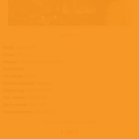
НОВИНКА
Жанр:
Джаз и блюз
Стиль:
Блюз
Формат:
CD, Jewelbox, Re-Issue 2021
Носителей:
1
Состояние:
Новый
Происхождение:
Евросоюз
Штрих-код:
0194398925929
Кат. номер:
19439892592
Дата релиза:
16.07.2021
Производитель:
Sony Music
Товар в наличии на складе
1 105 ₽