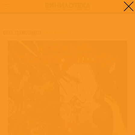
0
ГЛАВНАЯ
/
THE MIND'S I
DARK TRANQUILLITY
/
THE MIND'S I