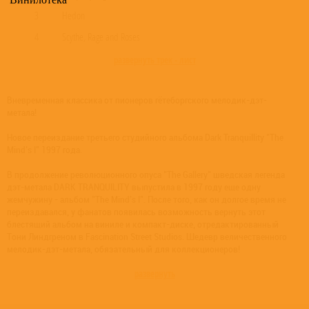
3
Hedon
4
Scythe, Rage and Roses
развернуть трек - лист
Вневременная классика от пионеров гётеборгского мелодик-дэт-
метала!
Новое переиздание третьего студийного альбома Dark Tranquillity "The
Mind's I" 1997 года.
В продолжение революционного опуса "The Gallery" шведская легенда
дэт-метала DARK TRANQUILITY выпустила в 1997 году еще одну
жемчужину - альбом "The Mind's I". После того, как он долгое время не
переиздавался, у фанатов появилась возможность вернуть этот
блестящий альбом на виниле и компакт-диске, отредактированный
Тони Линдгреном в Fascination Street Studios. Шедевр величественного
мелодик-дэт-метала, обязательный для коллекционеров!
развернуть