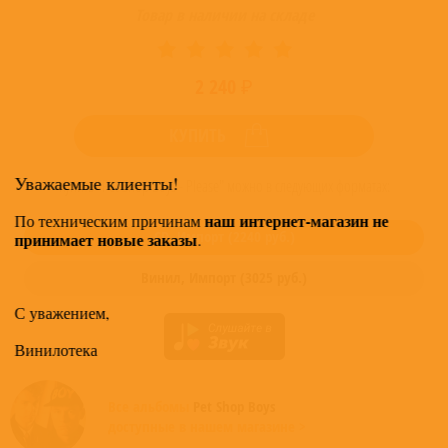
Товар в наличии на складе
2 240 ₽
КУПИТЬ
Уважаемые клиенты!
Купить "Pet Shop Boys - Please" можно в следующих форматах:
наш интернет-магазин не
По техническим причинам
CD,
Импорт
(
2240
руб.)
принимает новые заказы
.
Винил,
Импорт
(
3025
руб.)
С уважением,
Винилотека
Все альбомы
Pet Shop Boys
доступные в нашем магазине >