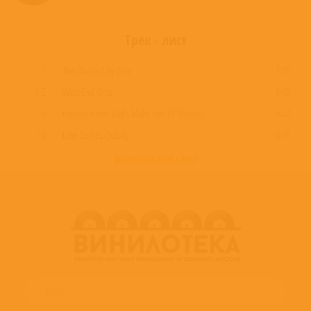
Трек - лист
1-1
Two Divided By Zero
3:35
1-2
West End Girls
4:45
1-3
Opportunities (Let's Make Lots Of Money)
3:44
1-4
Love Comes Quickly
4:19
развернуть трек - лист