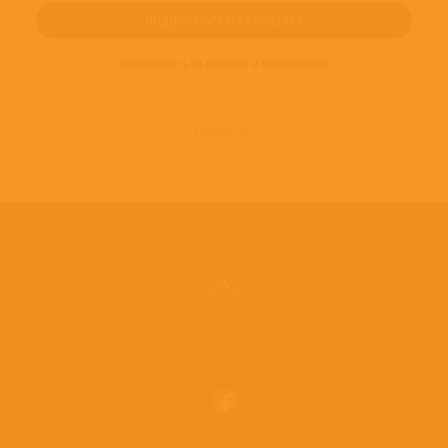
ПОДПИШИТЕСЬ НА НОВОСТИ И ПРЕДЛОЖЕНИЯ
© 2016-2022
ВИНИЛОТЕКА
Винилотека в социальных сетях: