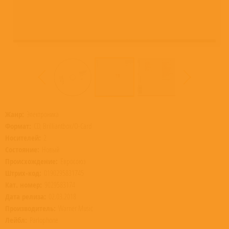
Жанр:
Электроника
Формат:
CD, Brilliantbox/O-Card
Носителей:
2
Состояние:
Новый
Происхождение:
Евросоюз
Штрих-код:
0190295831745
Кат. номер:
9029583174
Дата релиза:
02.03.2018
Производитель:
Warner Music
Лейбл:
Parlophone