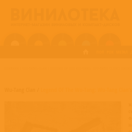
ПОП
РОК
МЕТАЛ
ГЛАВНАЯ
/
WU-TANG CLAN
/
LEGEND OF THE WU-TANG: WU-TANG CLAN'S GREATE
Wu-Tang Clan
/
Legend Of The Wu-Tang: Wu-Tang Clan's 
Ж
С
Ф
Н
С