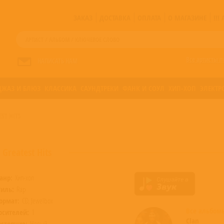
ЗАКАЗ
ДОСТАВКА
ОПЛАТА
О МАГАЗИНЕ
!!
Все артисты п
НАПИСАТЬ НАМ
ДЖАЗ И БЛЮЗ
КЛАССИКА
САУНДТРЕКИ
ФАНК И СОУЛ
ХИП-ХОП
ЭЛЕКТР
ST HITS
Greatest Hits
анр:
Хип-хоп
тиль:
Rap
ормат:
CD, Jewelbox
Все альбо
осителей:
1
Clan
остояние:
Новый