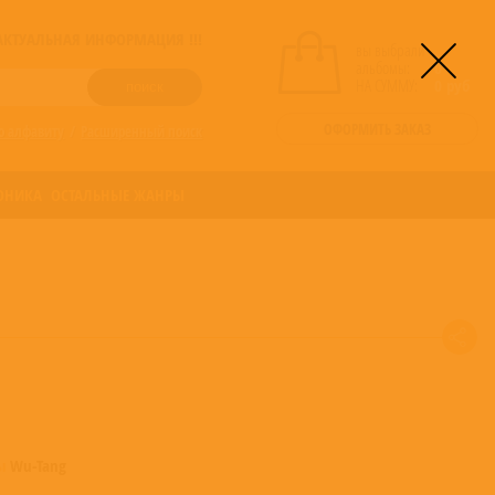
! АКТУАЛЬНАЯ ИНФОРМАЦИЯ !!!
вы выбрали
альбомы:
0
НА СУММУ:
0
руб
ОФОРМИТЬ ЗАКАЗ
о алфавиту
/
Расширенный поиск
ОНИКА
ОСТАЛЬНЫЕ ЖАНРЫ
мы
Wu-Tang