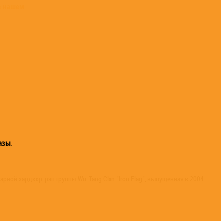
в нашем
азы
.
рной хардкор-рэп группы Wu-Tang Clan "Iron Flag", выпущенная в 2004