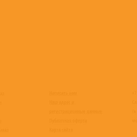
Написать нам
+7
каз
Наш адрес и
Сл
и
регистрационные данные
(в
Публичная оферта
мо
ы
Карта сайта
заказ