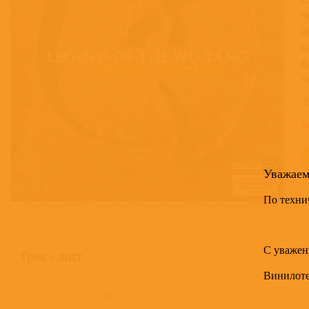
П
Ш
К
Д
П
Т
9
Уважае
По техни
С уважен
Трек - лист
Винилот
1
C.R.E.A.M.