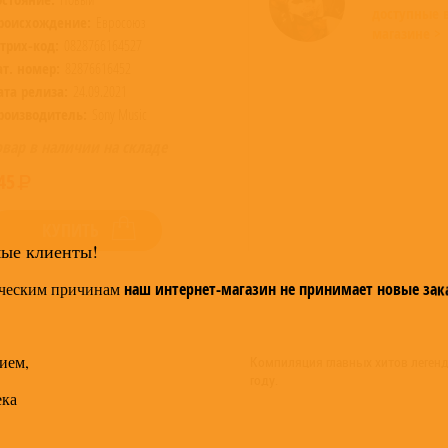
доступные 
роисхождение:
Евросоюз
магазине >
трих-код:
0828766164527
ат. номер:
82876616452
ата релиза:
24.09.2021
роизводитель:
Sony Music
овар в наличии на складе
45
КУПИТЬ
мые клиенты!
ческим причинам
наш интернет-магазин не принимает новые зак
ием,
Компиляция главных хитов легенда
году.
ека