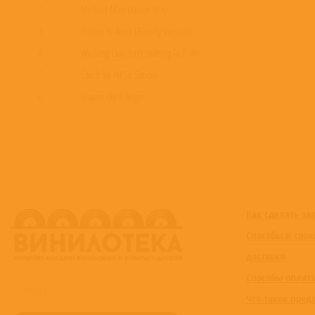
2
Method Man (Skunk Mix)
3
Protect Ya Neck (Bloody Version)
4
Wu-Tang Clan Ain't Nuthing Ta F' Wit
5
Can It Be All So Simple
6
Shame On A Nigga
7
Da Mystery Of Chessboxin'
8
Reunited
9
It's Yourz
10
Triumph
11
Gravel Pit
Как сделать за
12
Protect Ya Neck (The Jump Off)
Способы и срок
13
Sucker M.C.'s
доставки
14
Uzi (Pinky Ring)
Способы оплат
15
Shaolin Worldwide
Что такое пред
16
Diesel