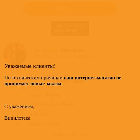
КУПИТЬ
Все альбомы
Transatlantic
доступные в нашем магазине >
Уважаемые клиенты!
наш интернет-магазин не
По техническим причинам
Трек - лист
принимает новые заказы
.
A1
Overture / Whirlwind
A2
The Wind Blew Them All Away
С уважением,
A3
On The Prowl
Винилотека
B1
Overture / Whirlwind
развернуть трек - лист