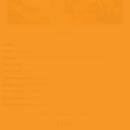
НОВИНКА
Жанр:
Рок
Стиль:
Хард-рок
Формат:
Бокс-сеты, 2LP+CD, 180 Gram Black Vinyl, Gatefold, Booklet
Носителей:
3
Состояние:
Новый
Происхождение:
Евросоюз
Штрих-код:
0194398905419
Кат. номер:
19439890541
Дата релиза:
22.10.2021
Производитель:
Sony Music
Товар в наличии на складе
3 825 ₽