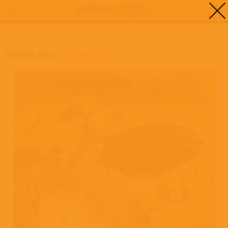
0
ГЛАВНАЯ
/
THE WHIRLWIND
TRANSATLANTIC
/
THE WHIRLWIND