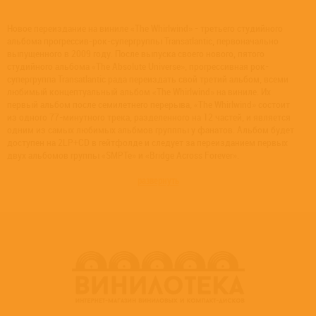
Новое переиздание на виниле «The Whirlwind» - третьего студийного
альбома прогрессив-рок-супергруппы Transatlantic, первоначально
выпущенного в 2009 году. После выпуска своего нового, пятого
студийного альбома «The Absolute Universe», прогрессивная рок-
супергруппа Transatlantic рада переиздать свой третий альбом, всеми
любимый концептуальный альбом «The Whirlwind» на виниле. Их
первый альбом после семилетнего перерыва, «The Whirlwind» состоит
из одного 77-минутного трека, разделенного на 12 частей, и является
одним из самых любимых альбмов групппы у фанатов. Альбом будет
доступен на 2LP+CD в гейтфолде и следует за переизданием первых
двух альбомов группы «SMPTe» и «Bridge Across Forever».
развернуть