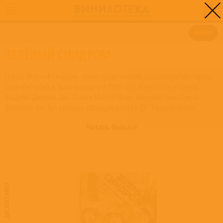
0
ГЛАВНАЯ
/
ЗЕЛЁНЫЙ СИНДРОМ
ФИЛЬТР
ЗЕЛЁНЫЙ СИНДРОМ
Группа Зеленый Синдром - яркие представители хип-хоп культуры города
Санкт-Петербурга. Была основана в 1999 году. Изначально в группу
входили: Дмитрич, Хан, Гном и Монстр Макс. Завоевав Гран-При на
фестивале Хип-Хоп культуры, проводившемся в ДК "Первомайский",
команда начинает прокладывать дорогу к сердцам слушателей. "Зеленый"
Читать больше
- так говорят про новичков в каком либо деле. "Синдром" - признак
какого-либо заболевания. Названием Зеленый Синдром мы хотели
сказать, что то, чем мы занимаемся, это как болезнь вечной молодости. И
мы хотим оставаться новичками в своем деле, глядя на мир свежим,
взглядом, сколько бы мы этим ни занимались. Прошло уже немало
времени с момента основания. Команда 2 раза меняла состав: первый
ДИСКОГРАФИЯ
раз в 2001 году - на тот момент участвовали Дмитрич, Хан, Personage Marz
и Skizo; второй раз в 2005 году - Дмитрич, Маджестик и Хан. В 2002 году
Зеленый Синдром занимает призовое место на фестивале Rap Music.
Проходят выступления во многих городах России. Группа находит своих