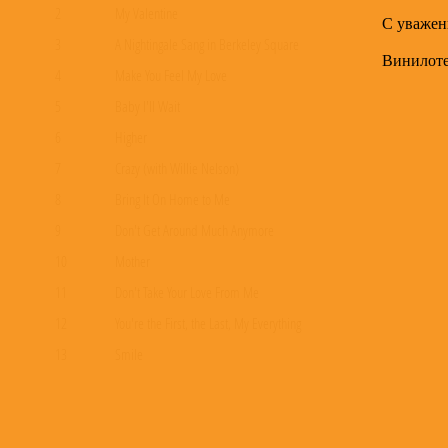
2
My Valentine
С уважен
3
A Nightingale Sang in Berkeley Square
Винилот
4
Make You Feel My Love
5
Baby I'll Wait
6
Higher
7
Crazy (with Willie Nelson)
8
Bring It On Home to Me
9
Don't Get Around Much Anymore
10
Mother
11
Don't Take Your Love From Me
12
You're the First, the Last, My Everything
13
Smile