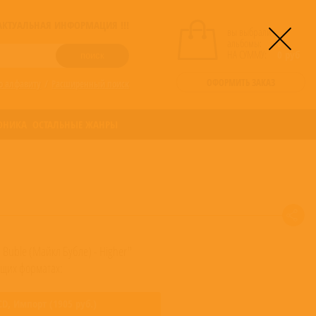
! АКТУАЛЬНАЯ ИНФОРМАЦИЯ !!!
вы выбрали
альбомы:
0
НА СУММУ:
0
руб
ОФОРМИТЬ ЗАКАЗ
о алфавиту
/
Расширенный поиск
ОНИКА
ОСТАЛЬНЫЕ ЖАНРЫ
 Buble (Майкл Бубле) - Higher"
щих форматах:
CD,
Импорт
(
1905
руб.)