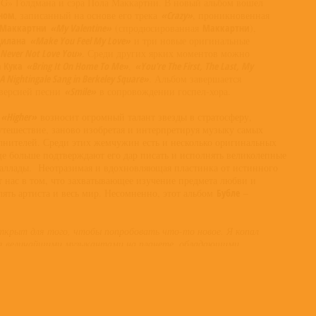
 G» Голдмана и сэра Пола Маккартни. В новый альбом вошел
ном
, записанный на основе его трека
«Crazy»
, проникновенная
 Маккартни
«My Valentine»
(спродюсированная
Маккартни
),
Дилана
«Make You Feel My Love»
и три новые оригинальные
l Never Not Love You»
. Среди других ярких моментов можно
 Кука
«Bring It On Home To Me»
,
«You're The First, The Last, My
A Nightingale Sang in Berkeley Square»
. Альбом завершается
 версией песни
«Smile»
в сопровождении госпел-хора.
е
«Higher»
возносит огромный талант звезды в стратосферу,
утешествие, заново изобретая и интерпретируя музыку самых
нителей. Среди этих жемчужин есть и несколько оригинальных
ще больше подтверждают его дар писать и исполнять великолепные
аллады. Неотразимая и вдохновляющая пластинка от истинного
 нас в том, что захватывающее изучение предмета любви и
ять артиста и весь мир. Несомненно, этот альбом
Бубле
–
ткрыт для того, чтобы попробовать что-то новое. Я копал
бя величайшими музыкантами на планете, обладающими
адился ли я писать с
Райаном Теддером
и
Грегом Уэллсом
,
 моим другом
Бобом Роком
вместе с сорока самыми удивительными
им не играли уже на протяжении пятнадцать месяцев, или
них трусах в своей домашней студии, когда песня звучала так, как
 мне волшебной, я думал, что вселенная заранее готовила меня к