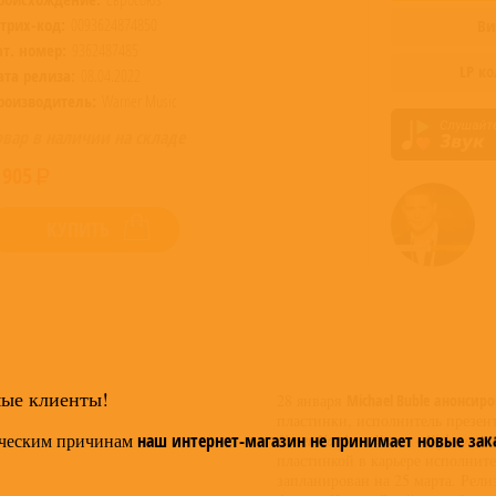
трих-код:
0093624874850
Ви
ат. номер:
9362487485
LP к
ата релиза:
08.04.2022
роизводитель:
Warner Music
овар в наличии на складе
 905
КУПИТЬ
мые клиенты!
28 января
Michael Buble анонси
пластинки, исполнитель презен
ческим причинам
наш интернет-магазин не принимает новые зак
Never Not Love You»
.
«Higher»
ст
пластинкой в карьере исполни
запланирован на 25 марта. Рел