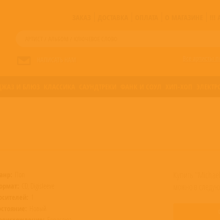
ЗАКАЗ
ДОСТАВКА
ОПЛАТА
О МАГАЗИНЕ
!!
Все артисты п
НАПИСАТЬ НАМ
ДЖАЗ И БЛЮЗ
КЛАССИКА
САУНДТРЕКИ
ФАНК И СОУЛ
ХИП-ХОП
ЭЛЕКТР
Купить "Michael
анр:
Поп
ормат:
CD, Digisleeve
можно в следую
осителей:
1
остояние:
Новый
роисхождение:
Евросоюз