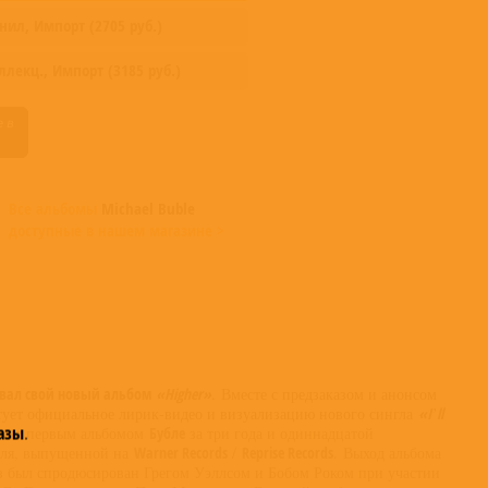
нил,
Импорт
(
2705
руб.)
оллекц.,
Импорт
(
3185
руб.)
Все альбомы
Michael Buble
доступные в нашем магазине >
ровал свой новый альбом
«Higher»
. Вместе с предзаказом и анонсом
тует официальное лирик-видео и визуализацию нового сингла
«I’ll
азы
.
анет первым альбомом
Бубле
за три года и одиннадцатой
теля, выпущенной на
Warner Records
/
Reprise Records
.
Выход альбома
из был спродюсирован Грегом Уэллсом и Бобом Роком при участии