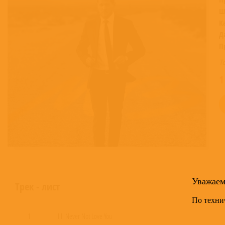
Ш
К
Д
П
Т
1
Уважае
Трек - лист
По техни
1
I'll Never Not Love You