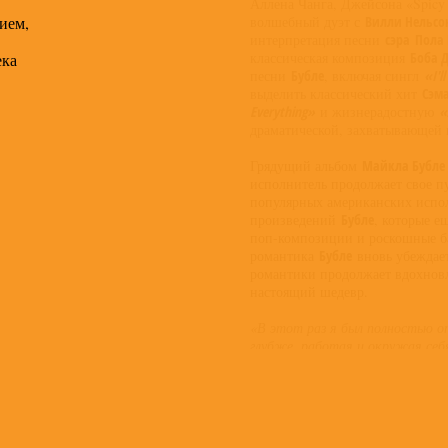
Аллена Чанга, Джейсона «Spicy
ием,
волшебный дуэт с
Вилли Нельсо
интерпретация песни
сэра
Пола
классическая композиция
Боба 
ека
песни
Бубле
, включая сингл
«I'l
выделить классический хит
Сэма
Everything»
и жизнерадостную
«
драматической, захватывающей
Грядущий альбом
Майкла Бубл
исполнитель продолжает свое п
популярных американских испол
произведений
Бубле
, которые е
поп-композиции и роскошные б
романтика
Бубле
вновь убеждает
романтики продолжает вдохновл
настоящий шедевр.
«В этот раз я был полностью о
глубже, работая и окружая се
потрясающим воображением. С
записывал три песни за день с
музыкантами, которые перед эт
танцевал, смеялся и плакал в од
надо, – каждая секунда казалась