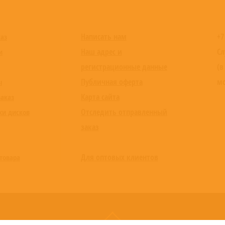
этому моменту на протяжении в
был так взволнован после заве
«За все время, что я с ним сотр
Написать нам
+7
каз
работа
Майкла
. Он понимал, ка
только мы начали запись, он пр
Наш адрес и
Сл
и
представлял у себя в голове» – 
регистрационные данные
(в
Предыдущая пластинка
Michael 
Публичная оферта
мо
ы
полноформатным альбомом в кар
артиста Канаде и Великобритан
Карта сайта
заказ
альбом
«Christmas»
, выпущенный
Отследить отправленный
поднялся на первую строчку ча
ки дисков
насчитывают более 14 млн копи
заказ
двадцать первого века. В 2021 
десятилетию релиза –
«Christmas
Для оптовых клиентов
Michael Buble
– исполнитель, авт
товара
традиционный поп, джаз, свинг,
своих родителей, и с тех пор не
популярные американские балла
серьезным успехом с пластинк
выпуска альбомов
«It’s Time»
(2
категории
«Лучший вокальный а
три пластинки
Michael Buble
поб