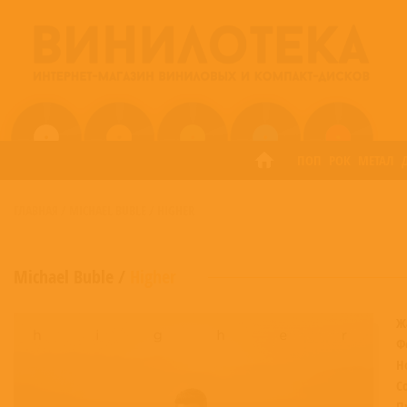
ПОП
РОК
МЕТАЛ
ГЛАВНАЯ
/
MICHAEL BUBLE
/
HIGHER
Michael Buble
/
Higher
Ж
Ф
Н
С
П