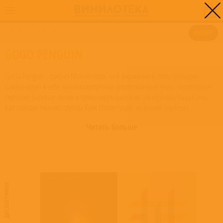
0
ГЛАВНАЯ
/
GOGO PENGUIN
ФИЛЬТР
GOGO PENGUIN
GoGo Penguin - трио из Манчестера, чей фирменный стиль свободно
комбинирует в себе минималистичные фортепианные темы, неотступные
глубокие басовые линии и ориентирующиеся на электронику барабаны.
Как говорит пианист группы Крис Иллингуорф, название альбома
«Предмет, созданный человеком» вдохновлено идеями робототехники,
Читать больше
трансгуманизма и технологий, расширяющих возможности человека. «Мы
пересоздаем электронную музыку на акустических инструментах. Это как
созданный человеком предмет, который наделяется человеческой
сущностью, при этом это просто хорошее название, которое для каждого из
нас – и, надеюсь, для каждого слушателя – будет нести свой собственный
смысл». Действительно, хотя группа сохраняет формат акустического
ДИСКОГРАФИЯ
фортепианного трио, музыка “GoGo Penguin” берет многое из стилистики
современной электронной музыки. Судя по всему, так ее и называют –
«акустическая электроника».
Read more on Last.fm
. User-contributed text is
available under the Creative Commons By-SA License; additional terms may