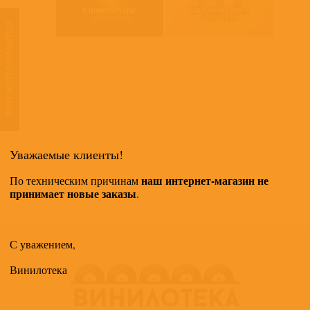
A Humdrum Star
Man Made Object
apply.
GoGo Penguin
GoGo Penguin
ТАКЖЕ МОГУТ ПОНРАВИТЬСЯ
Уважаемые клиенты!
наш интернет-магазин не
По техническим причинам
принимает новые заказы
.
С уважением,
Винилотека