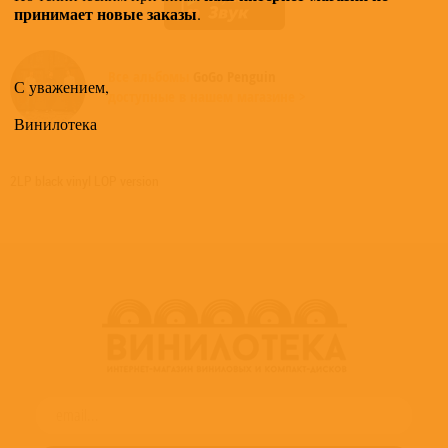
принимает новые заказы
.
Все альбомы
GoGo Penguin
С уважением,
доступные в нашем магазине >
Винилотека
2LP black vinyl LOP version