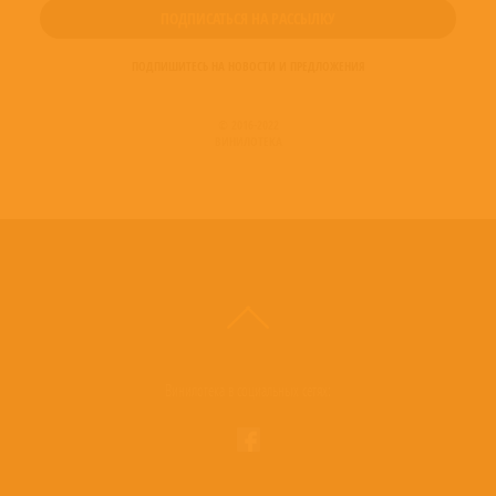
ПОДПИШИТЕСЬ НА НОВОСТИ И ПРЕДЛОЖЕНИЯ
© 2016-2022
ВИНИЛОТЕКА
Винилотека в социальных сетях: