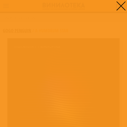
0
ГЛАВНАЯ
/
A HUMDRUM STAR
GOGO PENGUIN
/
A HUMDRUM STAR