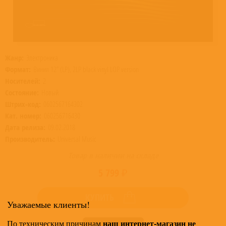
Жанр:
Электроника
Формат:
Винил 12” (LP), 2LP black vinyl LOP version
Носителей:
2
Состояние:
Новый
Штрих-код:
0602567164302
Кат. номер:
060256716430
Дата релиза:
09.02.2018
Производитель:
Universal Music
Товар в наличии на складе
5 799 ₽
КУПИТЬ
Уважаемые клиенты!
наш интернет-магазин не
По техническим причинам