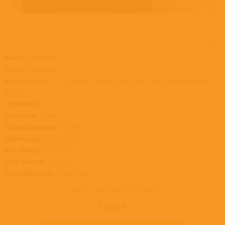
Жанр:
Электроника
Стиль:
Электропоп
Формат:
Винил 12” (LP), Limited 180 Gram Clear Vinyl, English Language Version,
Booklet
Носителей:
1
Состояние:
Новый
Происхождение:
Евросоюз
Штрих-код:
0190295272159
Кат. номер:
9029527215
Дата релиза:
30.10.2020
Производитель:
Warner Music
Товар в наличии на складе
3 505 ₽