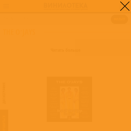
0
ГЛАВНАЯ
/
THE O’JAYS
ФИЛЬТР
THE O’JAYS
Читать больше
ДИСКОГРАФИЯ
Best Of The O’Jays
The O’Jays