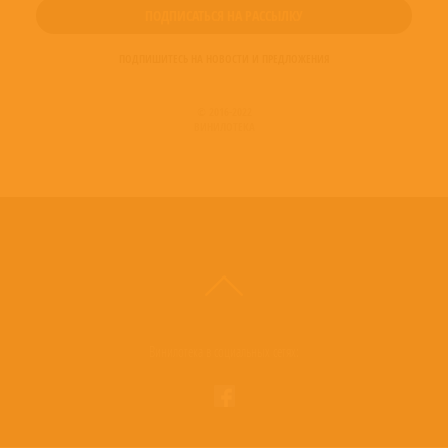
ПОДПИШИТЕСЬ НА НОВОСТИ И ПРЕДЛОЖЕНИЯ
© 2016-2022
ВИНИЛОТЕКА
Винилотека в социальных сетях: