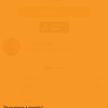
2 705 ₽
КУПИТЬ
Все альбомы
Lizzo
доступные в нашем магазине >
Трек - лист
A1
Cuz I Love You
2:59
A2
Like a Girl
3:04
A3
Juice
3:15
A4
Soulmate
2:55
Уважаемые клиенты!