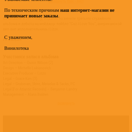
развернуть трек - лист
наш интернет-магазин не
По техническим причинам
принимает новые заказы
.
Вышедшее в 2019 году, издание на виниле третьего студийного
альбома и дебюта на мейджор-лейбле "Cuz I Love You", американской
хип-хоп-исполнительницы Lizzo.
С уважением,
Ре-канвасс
Винилотека
Участники записи альбома
Art Direction – Quinn Wilson (2)
Design – Michelle Lukianovich
Executive Producer – Lizzo
Legal – Grace Kim (3)
Legal – Grubman, Shire, Meiselas & Sacks, P.C.
Legal [For Atlantic Records] – Benjamin Landry
Management – Alana Balden
Management – Brandon Creed
развернуть
Management – Full Stop Management
Management – Kevin Beisler
Photography – Luke Gilford
Product Manager, Other [Marketing Direction] – Grace James