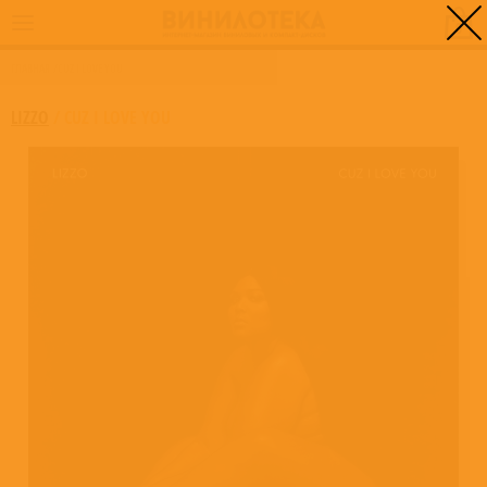
0
ГЛАВНАЯ
/
CUZ I LOVE YOU
LIZZO
/
CUZ I LOVE YOU