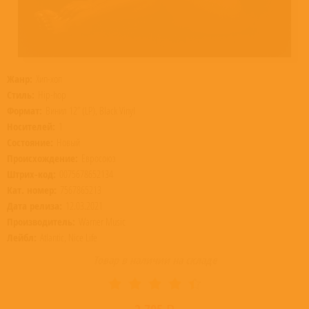
Жанр:
Хип-хоп
Стиль:
Hip-hop
Формат:
Винил 12” (LP), Black Vinyl
Носителей:
1
Состояние:
Новый
Происхождение:
Евросоюз
Штрих-код:
0075678652134
Кат. номер:
7567865213
Дата релиза:
12.03.2021
Производитель:
Warner Music
Лейбл:
Atlantic, Nice Life
Товар в наличии на складе