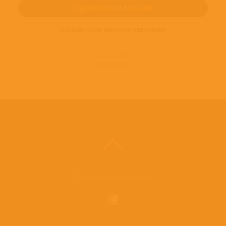
ПОДПИШИТЕСЬ НА НОВОСТИ И ПРЕДЛОЖЕНИЯ
© 2016-2022
ВИНИЛОТЕКА
Винилотека в социальных сетях: