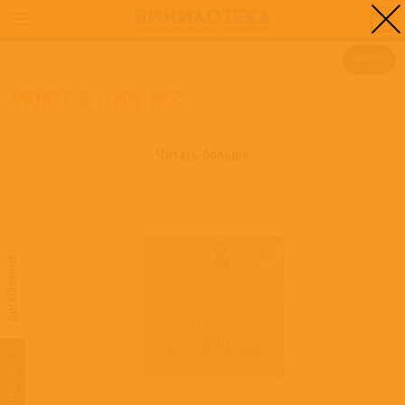
0
ГЛАВНАЯ
/
MORSE & JENNINGS
ФИЛЬТР
MORSE & JENNINGS
Читать больше
ДИСКОГРАФИЯ
Troika
D’Virgilio
,
Morse & Jennings