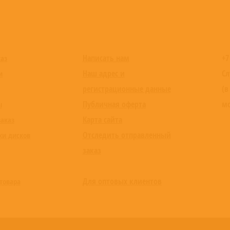
Написать нам
+7
каз
Наш адрес и
Сл
и
регистрационные данные
(в
Публичная оферта
мо
ы
Карта сайта
заказ
Отследить отправленный
ки дисков
заказ
Для оптовых клиентов
товара