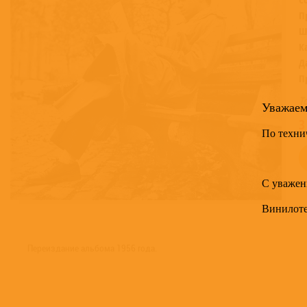
П
Ш
К
Д
П
Т
Уважае
3
По техни
С уважен
Винилот
Переиздание альбома 1956 года.