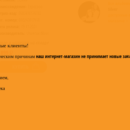
Все альбо
роисхождение:
Евросоюз
Silver
трих-код:
0602438176182
доступные 
ат. номер:
060243817618
магазине >
ата релиза:
19.11.2021
роизводитель:
Universal Music
овар в наличии на складе
мые клиенты!
 899
ческим причинам
наш интернет-магазин не принимает новые зак
КУПИТЬ
ием,
ека