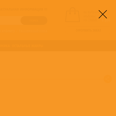
! АКТУАЛЬНАЯ ИНФОРМАЦИЯ !!!
вы выбрали
альбомы:
0
НА СУММУ:
0
руб
ОФОРМИТЬ ЗАКАЗ
о алфавиту
/
Расширенный поиск
ОНИКА
ОСТАЛЬНЫЕ ЖАНРЫ