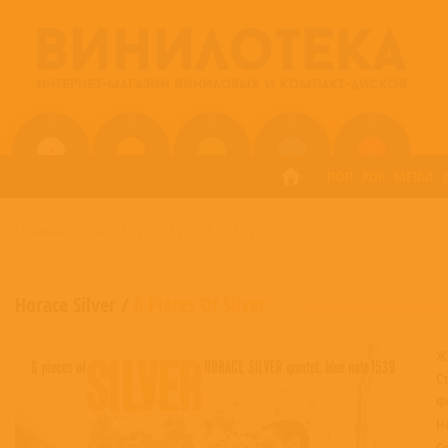
ПОП
РОК
МЕТАЛ
ГЛАВНАЯ
/
HORACE SILVER
/
6 PIECES OF SILVER
Horace Silver
/
6 Pieces Of Silver
Ж
С
Ф
Н
С