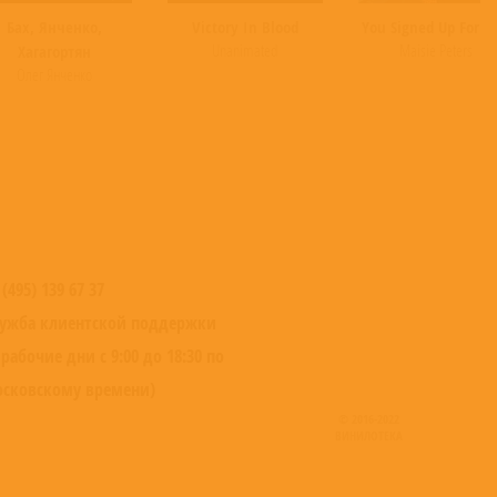
Бах, Янченко,
Victory In Blood
You Signed Up For Th
Unanimated
Maisie Peters
Хагагортян
Олег Янченко
 (495) 139 67 37
ужба клиентской поддержки
 рабочие дни с 9:00 до 18:30 по
сковскому времени)
© 2016-2022
ВИНИЛОТЕКА