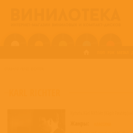
ПОП
РОК
МЕТАЛ
ГЛАВНАЯ
/
KARL RICHTER
KARL RICHTER
Купить Karl Richter (Карл Рихтер) 
Жанры:
КЛАССИКА