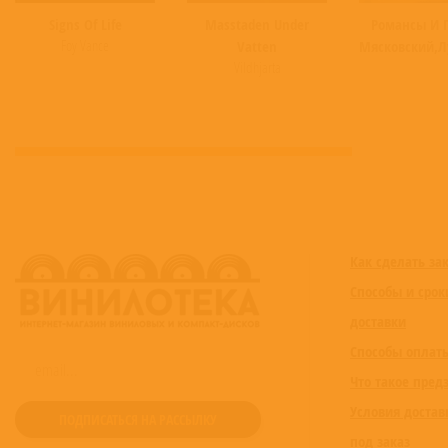
Signs Of Life
Masstaden Under
Романсы И 
Foy Vance
Vatten
Мясковский,Л
Vildhjarta
Как сделать за
Способы и срок
доставки
Способы оплат
Что такое пред
Условия достав
под заказ