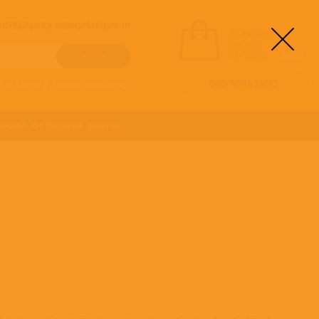
! АКТУАЛЬНАЯ ИНФОРМАЦИЯ !!!
вы выбрали
альбомы:
0
НА СУММУ:
0
руб
ОФОРМИТЬ ЗАКАЗ
о алфавиту
/
Расширенный поиск
ОНИКА
ОСТАЛЬНЫЕ ЖАНРЫ