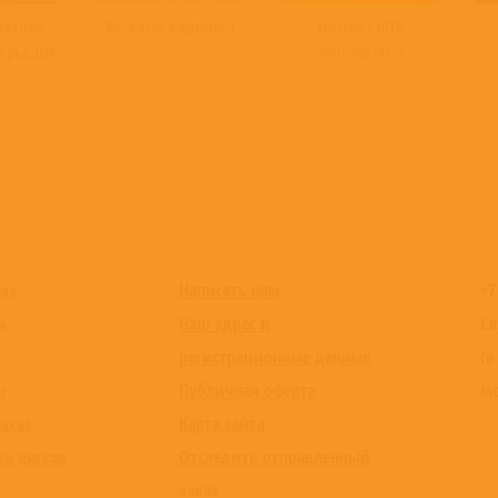
Песни/
Весёлые Картинки
Joyride (30Th
Ляпис Трубецкой
урье,Шебалин
Anniversary)
Roxette
Написать нам
+7
каз
Наш адрес и
Сл
и
регистрационные данные
(в
Публичная оферта
мо
ы
Карта сайта
заказ
Отследить отправленный
ки дисков
заказ