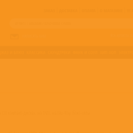
ЗАКАЗ
ДОСТАВКА
ОПЛАТА
О МАГАЗИНЕ
!!
Все артисты п
НАПИСАТЬ НАМ
ДЖАЗ И БЛЮЗ
КЛАССИКА
САУНДТРЕКИ
ФАНК И СОУЛ
ХИП-ХОП
ЭЛЕКТР
на CD компакт-дисках, на DVD, на Blu-Ray, бокс-сеты