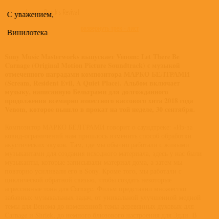
4
Brock's Revival
С уважением,
развернуть трек - лист
Винилотека
Sony Music Masterworks выпускает Venom: Let There Be
Carnage (Original Motion Picture Soundtrack) с музыкой
отмеченного наградами композитора МАРКО БЕЛТРАМИ
(Scream, Resident Evil, A Quiet Place). Альбом включает
музыку, написанную Бельтрами для долгожданного
продолжения всемирно известного кассового хита 2018 года
Venom, которое вышло в прокат на той неделе, 30 сентября.
Композитор МАРКО БЕЛТРАМИ говорит о саундтреке: «Из-за
ковид-ограничений нам пришлось изменить способ обработки
акустических звуков. Там, где мы обычно работали с живыми
музыкантами для создания исходного материала, здесь у нас были
музыканты, которые записывали материал дома, а затем мы
повторно усиливали его в Sony. Кроме того, мы работали с
циклической обратной связью, чтобы создать некоторые
агрессивные тона для Carnage. Фильм представил множество
забавных музыкальных задач, от уникальной улучшенной медной
темы для Венома до измененной темы деревянных духовых для
Carnage и Shriek, до немного блюзового настроения для Эдди. В