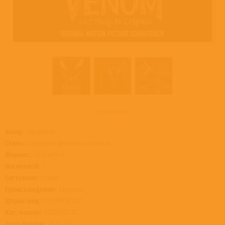
НОВИНКА
Жанр:
Саундтреки
Стиль:
Саундтреки фильмов и сериалов
Формат:
CD, Jewelbox
Носителей:
1
Состояние:
Новый
Происхождение:
Евросоюз
Штрих-код:
0194399381427
Кат. номер:
19439938142
Дата релиза:
29.10.2021