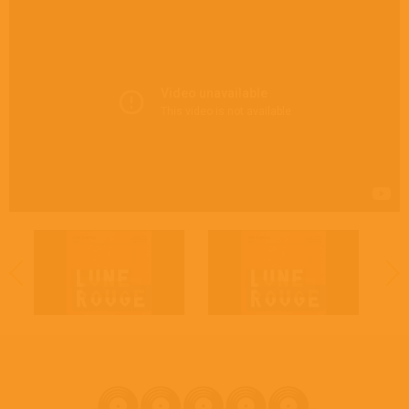
Trumpet [Trompette], Bugle – Erik Truffaz