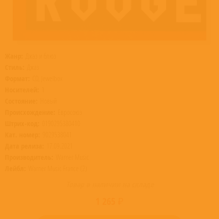
Жанр:
Джаз и блюз
Стиль:
Джаз
Формат:
CD, Jewelbox
Носителей:
1
Состояние:
Новый
Происхождение:
Евросоюз
Штрих-код:
0190295380410
Кат. номер:
9029538041
Дата релиза:
17.09.2021
Производитель:
Warner Music
Лейбл:
Warner Music France (2)
Товар в наличии на складе
1 265 ₽