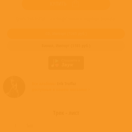
КУПИТЬ
Купить "Erik Truffaz - Lune Rouge" можно в следующих форматах:
CD,
Импорт
(
1265
руб.)
Винил,
Импорт
(
3185
руб.)
Все альбомы
Erik Truffaz
доступные в нашем магазине >
Трек - лист
1
Tanit