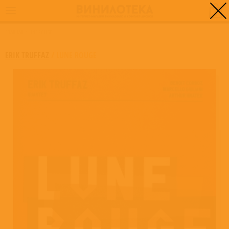
0
ГЛАВНАЯ
/
LUNE ROUGE
ERIK TRUFFAZ
/
LUNE ROUGE