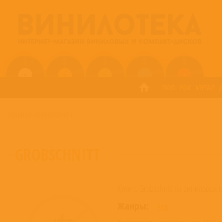
ПОП
РОК
МЕТАЛ
ГЛАВНАЯ
/
GROBSCHNITT
GROBSCHNITT
Купить Grobschnitt на виниловых 
Жанры:
РОК