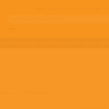
ЗАКАЗ
ДОСТАВКА
ОПЛАТА
О МАГАЗИНЕ
!!
Все артисты п
НАПИСАТЬ НАМ
ДЖАЗ И БЛЮЗ
КЛАССИКА
САУНДТРЕКИ
ФАНК И СОУЛ
ХИП-ХОП
ЭЛЕКТР
пластинках, на CD компакт-дисках