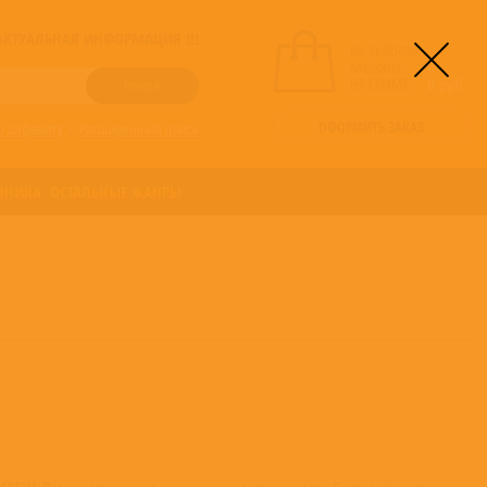
! АКТУАЛЬНАЯ ИНФОРМАЦИЯ !!!
вы выбрали
альбомы:
0
НА СУММУ:
0
руб
ОФОРМИТЬ ЗАКАЗ
о алфавиту
/
Расширенный поиск
ОНИКА
ОСТАЛЬНЫЕ ЖАНРЫ