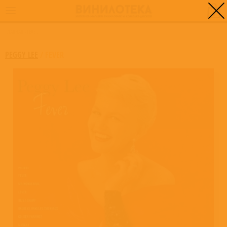
0
ГЛАВНАЯ
/
FEVER
PEGGY LEE
/
FEVER