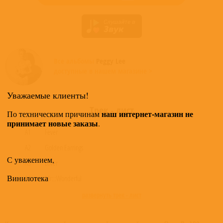
Все альбомы
Peggy Lee
доступные в нашем магазине >
Уважаемые клиенты!
Трек - лист
наш интернет-магазин не
По техническим причинам
принимает новые заказы
.
A1
Fever
A2
Golden Earrings
С уважением,
A3
Lover
Винилотека
A4
Mr:::Wonderful
развернуть трек - лист