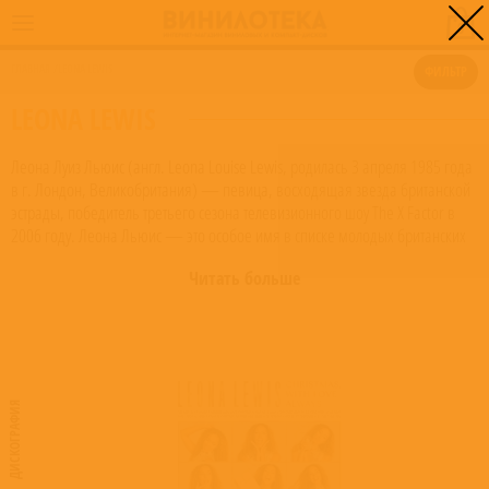
0
ГЛАВНАЯ
/
LEONA LEWIS
ФИЛЬТР
LEONA LEWIS
Леона Луиз Льюис (англ. Leona Louise Lewis, родилась 3 апреля 1985 года
в г. Лондон, Великобритания) — певица, восходящая звезда британской
эстрады, победитель третьего сезона телевизионного шоу The X Factor в
2006 году. Леона Льюис — это особое имя в списке молодых британских
звезд. Она стала первой победительницей телешоу, доказавшей, что с
Читать больше
помощью таких программ одаренные молодые люди могут получить
признание и на международной сцене. Пока она еще только в самом
начале звездного пути, но это начало — многообещающе. В 2007 году ее
отметили несколькими наградами: хит «A Moment Like This» завоевал Ivor
Novello Award, а песню «Bleeding Love» сразу несколько изданий назвали
лучшей записью 2007 года в Великобритании. Пожелаем же Леоне Льюис
ДИСКОГРАФИЯ
удачи на церемонии Brit Awards 2008. Впрочем, здесь у нее есть шанс
победить… в четырех номинациях. В марте 2008 года Леона Льюис
выпускает очередной сингл и клип на песню Better in Time. А в начале
апреля в интернете появляется новая песня, спродюсированная для