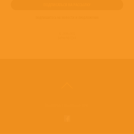
ПОДПИШИТЕСЬ НА НОВОСТИ И ПРЕДЛОЖЕНИЯ
© 2016-2022
ВИНИЛОТЕКА
Винилотека в социальных сетях: