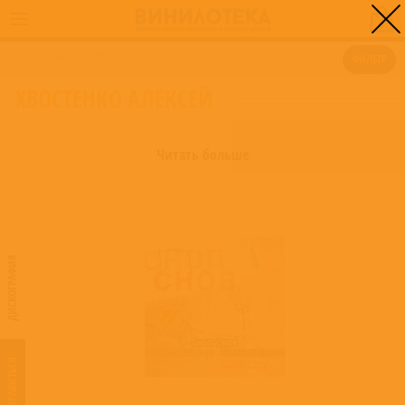
0
ГЛАВНАЯ
/
ХВОСТЕНКО АЛЕКСЕЙ
ФИЛЬТР
ХВОСТЕНКО АЛЕКСЕЙ
Читать больше
ДИСКОГРАФИЯ
Сноп Снов
Волохонский Анри
,
Хвостенко Алексей
,
Фёдоров Леонид