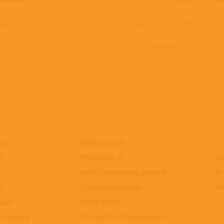
Сугубо
Gavrilov Marriner Bach
Quentin Tarantino’S
Процесс
Concertos 1052-56
Inglourious Basterd
ренсон
Классика
(Бесславные
ублюдки)
Написать нам
+7
каз
Наш адрес и
Сл
и
регистрационные данные
(в
Публичная оферта
мо
ы
Карта сайта
заказ
Отследить отправленный
ки дисков