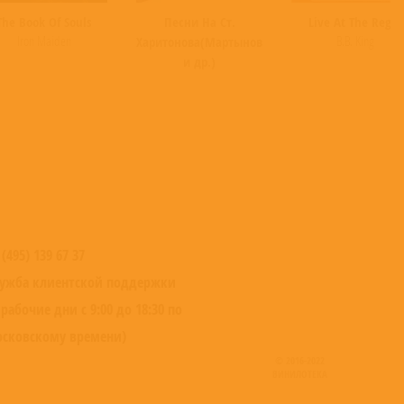
The Book Of Souls
Песни На Ст.
Live At The Regal
Iron Maiden
B.B. King
Харитонова(Мартынов,Гуляев
и др.)
 (495) 139 67 37
ужба клиентской поддержки
 рабочие дни с 9:00 до 18:30 по
сковскому времени)
© 2016-2022
ВИНИЛОТЕКА