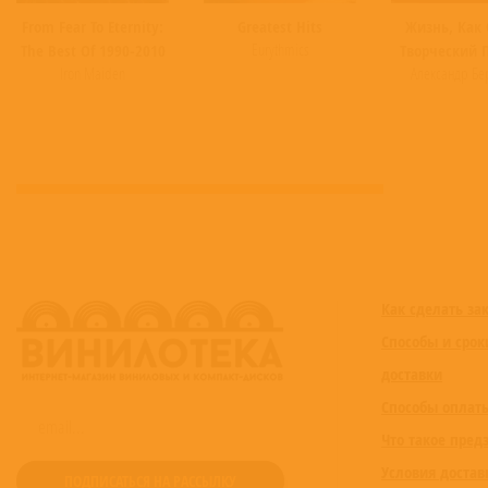
From Fear To Eternity:
Greatest Hits
Жизнь, Как 
Eurythmics
The Best Of 1990-2010
Творческий 
Iron Maiden
Александр Бе
Как сделать за
Способы и срок
доставки
Способы оплат
Что такое пред
Условия достав