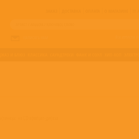
ЗАКАЗ
ДОСТАВКА
ОПЛАТА
О МАГАЗИНЕ
!!
Все артисты п
НАПИСАТЬ НАМ
ДЖАЗ И БЛЮЗ
КЛАССИКА
САУНДТРЕКИ
ФАНК И СОУЛ
ХИП-ХОП
ЭЛЕКТР
стинках, на CD компакт-дисках