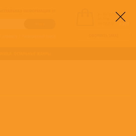
! АКТУАЛЬНАЯ ИНФОРМАЦИЯ !!!
вы выбрали
альбомы:
0
НА СУММУ:
0
руб
ОФОРМИТЬ ЗАКАЗ
о алфавиту
/
Расширенный поиск
ОНИКА
ОСТАЛЬНЫЕ ЖАНРЫ