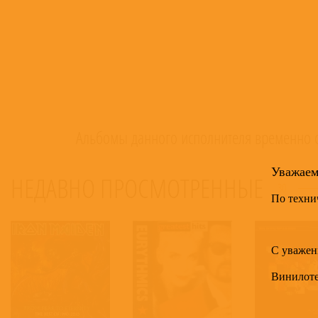
Альбомы данного исполнителя временно о
Уважае
НЕДАВНО ПРОСМОТРЕННЫЕ
30
По техни
С уважен
Винилот