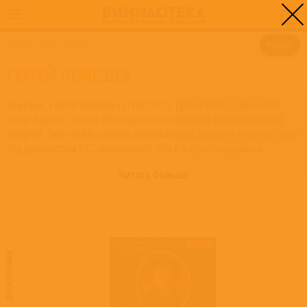
0
ГЛАВНАЯ
/
СЕРГЕЙ ЛЕМЕШЕВ
ФИЛЬТР
СЕРГЕЙ ЛЕМЕШЕВ
Лемешев, Сергей Яковлевич (1902-1977), русский певец, лирический
тенор. Родился 10 июля 1902 года в деревне Старое Князево Тверской
губернии. Окончил Московскую консерваторию; работал в оперной студии
под руководством К.С.Станиславского. Пел в театрах Свердловска,
Харбина, Тбилиси; в 1931 был приглашен в Большой театр, где
Читать больше
дебютировал в партиях Царя Берендея, Ленского и Джеральда. До 1956
был ведущим солистом театра, где спел множество партий в операх
Н.А.Римского-Корсакова, Дж. Верди, Россини и других. Партию Ленского
Лемешев называл своей самой любимой - именно она принесла ему
известность. В последний раз он исполнил ее на сцене Большого театра в
день своего семидесятилетия, в 1972 году.
ДИСКОГРАФИЯ
Лемешев много выступал как камерный певец, исполнял народные песни,
романсы. Несколько раз пробовал силы в качестве оперного режиссера,
поставил в Большом театре Вертера Массне. В 1951-1961 руководил