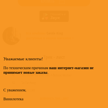
КУПИТЬ
Все альбомы
Carole King
доступные в нашем магазине >
Трек - лист
Уважаемые клиенты!
наш интернет-магазин не
По техническим причинам
A1
I Feel The Earth Move
принимает новые заказы
.
A2
(You Make Me Feel Like) A Natural Woman
A3
So Far Away
С уважением,
A4
It's Too Late
развернуть трек - лист
Винилотека