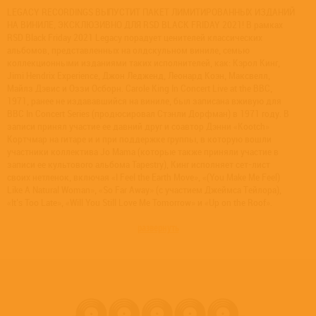
LEGACY RECORDINGS ВЫПУСТИТ ПАКЕТ ЛИМИТИРОВАННЫХ ИЗДАНИЙ
НА ВИНИЛЕ, ЭКСКЛЮЗИВНО ДЛЯ RSD BLACK FRIDAY 2021! В рамках
RSD Black Friday 2021 Legacy порадует ценителей классических
альбомов, представленных на олдскульном виниле, семью
коллекционными изданиями таких исполнителей, как: Кэрол Кинг,
Jimi Hendrix Experience, Джон Ледженд, Леонард Коэн, Максвелл,
Майлз Дэвис и Оззи Осборн. Carole King In Concert Live at the BBC,
1971, ранее не издававшийся на виниле, был записана вживую для
BBC In Concert Series (продюсировал Стэнли Дорфман) в 1971 году. В
записи принял участие ее давний друг и соавтор Дэнни «Kootch»
Кортчмар на гитаре и и при поддержке группы, в которую вошли
участники коллектива Jo Mama (которые также приняли участие в
записи ее культового альбома Tapestry), Кинг исполняет сет-лист
своих нетленок, включая «I Feel the Earth Move», «(You Make Me Feel)
Like A Natural Woman», «So Far Away» (с участием Джеймса Тейлора),
«It's Too Late», «Will You Still Love Me Tomorrow» и «Up on the Roof».
развернуть