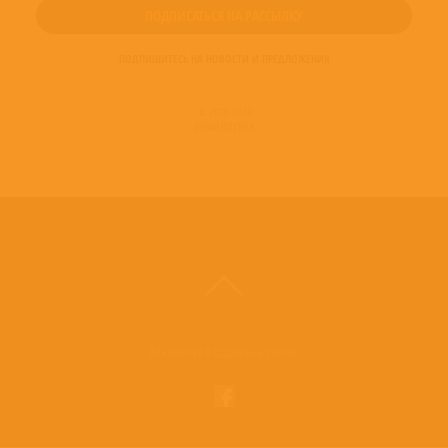
ПОДПИШИТЕСЬ НА НОВОСТИ И ПРЕДЛОЖЕНИЯ
© 2016-2022
ВИНИЛОТЕКА
Винилотека в социальных сетях: