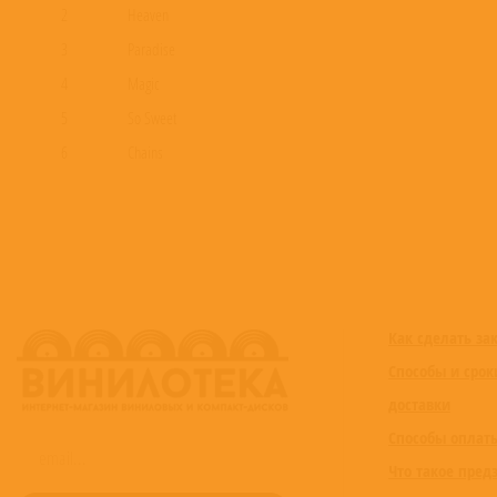
2
Heaven
3
Paradise
4
Magic
5
So Sweet
6
Chains
7
Interlude
8
Beautiful Life
9
Pink Money
10
At My Worst
11
17
Как сделать за
12
Lows
Способы и срок
13
Not Alright
доставки
14
Give It To Me
Способы оплат
15
Icy
Что такое пред
16
Pink Family