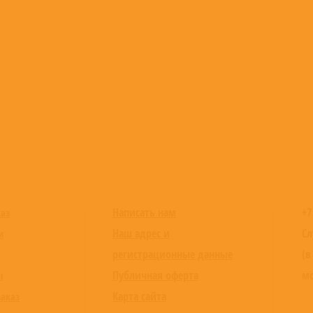
Написать нам
+7
каз
Наш адрес и
Сл
и
регистрационные данные
(в
Публичная оферта
мо
ы
Карта сайта
заказ