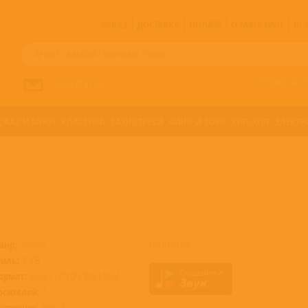
ЗАКАЗ
ДОСТАВКА
ОПЛАТА
О МАГАЗИНЕ
!!
Все артисты п
НАПИСАТЬ НАМ
ДЖАЗ И БЛЮЗ
КЛАССИКА
САУНДТРЕКИ
ФАНК И СОУЛ
ХИП-ХОП
ЭЛЕКТР
НОВИНКА
анр:
Хип-хоп
тиль:
R'n'B
ормат:
Винил 12” (LP), Black Vinyl
осителей:
1
остояние:
Новый