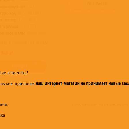
Все альбомы
Pink Sweat$
роисхождение:
США
доступные в нашем магазине
трих-код:
0075678644092
>
ат. номер:
7567864409
ата релиза:
23.07.2021
роизводитель:
Warner Music
овар в наличии на складе
 385
КУПИТЬ
мые клиенты!
ческим причинам
наш интернет-магазин не принимает новые зак
ием,
Дебютный альбом американского 
ека