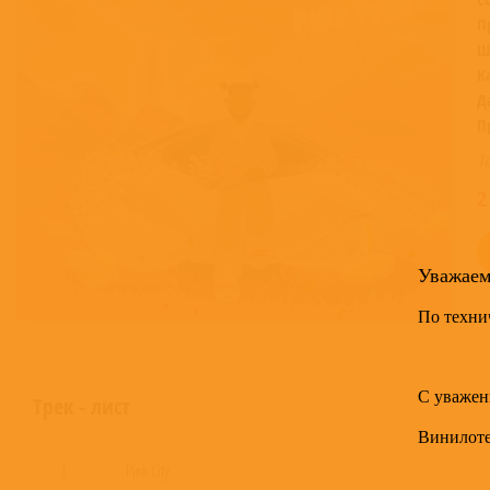
П
Ш
К
Д
П
Т
2
Уважае
По техни
С уважен
Трек - лист
Винилот
1
Pink City