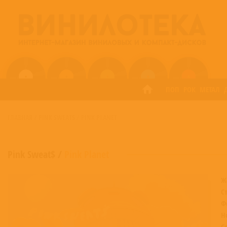
ПОП
РОК
МЕТАЛ
ГЛАВНАЯ
/
PINK SWEAT$
/
PINK PLANET
Pink Sweat$
/
Pink Planet
Ж
С
Ф
Н
С