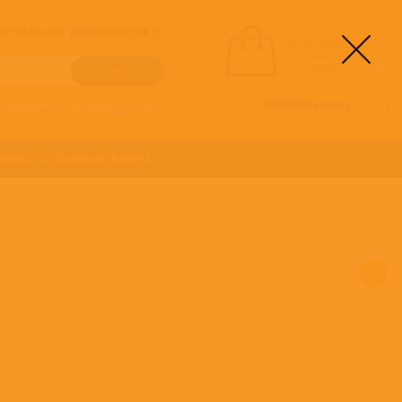
! АКТУАЛЬНАЯ ИНФОРМАЦИЯ !!!
вы выбрали
альбомы:
0
НА СУММУ:
0
руб
ОФОРМИТЬ ЗАКАЗ
о алфавиту
/
Расширенный поиск
ОНИКА
ОСТАЛЬНЫЕ ЖАНРЫ