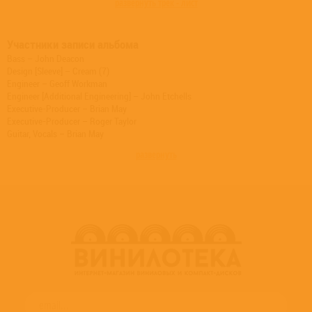
развернуть трек - лист
Участники записи альбома
Bass – John Deacon
Design [Sleeve] – Cream (7)
Engineer – Geoff Workman
Engineer [Additional Engineering] – John Etchells
Executive-Producer – Brian May
Executive-Producer – Roger Taylor
Guitar, Vocals – Brian May
Lacquer Cut By [Half-Speed Vinyl Mastering] – Miles Showell
развернуть
Management – Jim Beach (2)
Mastered By – Bob Ludwig
Percussion, Vocals – Roger Taylor
Photography By – Chris Hopper
Photography By – David Finch
Photography By – Peter Hince
Producer – Queen
Producer – Roy Thomas Baker
Sleeve [Concept] – Queen
Supervised By [Additional Audio Supervision], Bass Drum [Jealousy Bass
Drum Reinstated By] – Joshua J. Macrae
Supervised By [Audio] – Justin Shirley-Smith
Supervised By [Audio], Technician [Additional Audio Restoration] – Kris