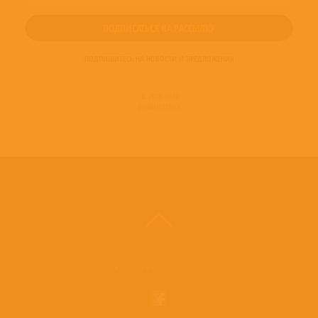
Fredriksson
Vocals, Piano – Freddie Mercury
Written-By, Arranged By, Performer – Queen
ПОДПИШИТЕСЬ НА НОВОСТИ И ПРЕДЛОЖЕНИЯ
© 2016-2022
ВИНИЛОТЕКА
Винилотека в социальных сетях: