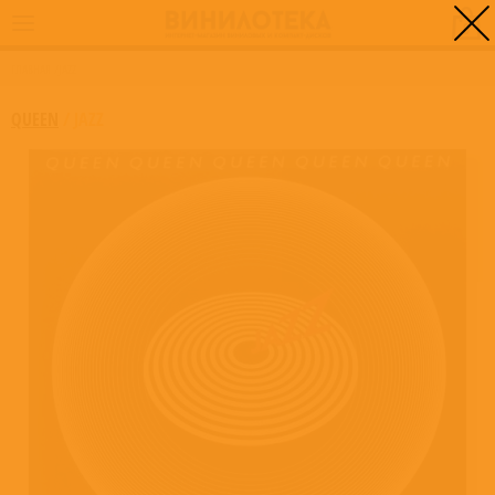
0
ГЛАВНАЯ
/
JAZZ
QUEEN
/
JAZZ