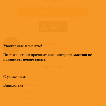
5 099 ₽
КУПИТЬ
Все альбомы
Queen
Уважаемые клиенты!
доступные в нашем магазине >
наш интернет-магазин не
По техническим причинам
принимает новые заказы
.
Трек - лист
С уважением,
A1
Mustapha
A2
Fat Bottomed Girls
Винилотека
A3
Jealousy
A4
Bicycle Race