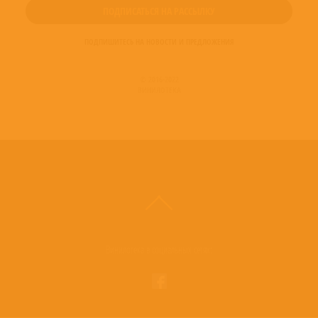
ПОДПИШИТЕСЬ НА НОВОСТИ И ПРЕДЛОЖЕНИЯ
© 2016-2022
ВИНИЛОТЕКА
Винилотека в социальных сетях: