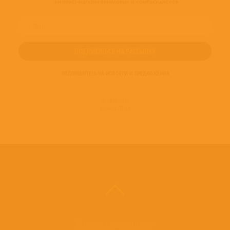
(1995) LATEST, GREATEST INSPIRATION IN MY LIFE: GREATEST HITS GREATEST
HITS BEST OF TEDDY PENDERGRASS
Read more on Last.fm
. User-contributed
text is available under the Creative Commons By-SA License; additional terms
may apply.
ПОДПИШИТЕСЬ НА НОВОСТИ И ПРЕДЛОЖЕНИЯ
© 2016-2022
ВИНИЛОТЕКА
Винилотека в социальных сетях: