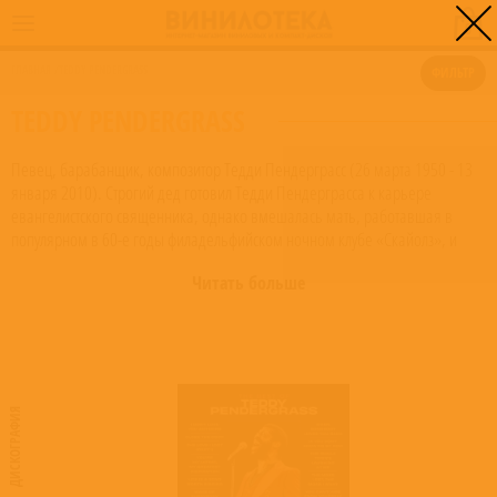
0
ГЛАВНАЯ
/
TEDDY PENDERGRASS
ФИЛЬТР
TEDDY PENDERGRASS
Певец, барабанщик, композитор Тедди Пендерграсс (26 марта 1950 - 13
января 2010). Строгий дед готовил Тедди Пендерграсса к карьере
евангелистского священника, однако вмешалась мать, работавшая в
популярном в 60-е годы филадельфийском ночном клубе «Скайолз», и
приобщила ребенка к светской музыке. В клубе Тедди Пендерграсс учился
Читать больше
играть на всех инструментах оркестра, но больше всего ему нравились
ударные, и к 13 годам он уже был профессиональным барабанщиком.
Тогда же он организовал свою первую вокальную группу, и однажды на
репетицию заявился человек, назвавшийся братом Джеймса Брауна.
Внимательно прослушав подростков, он пригласил группу в небольшую
студию, записал и свел две песни и затем бесследно исчез с фонограммой.
ДИСКОГРАФИЯ
Позже Тедди Пендерграсс узнал, что у Джеймса Брауна нет братьев, а одна
из исчезнувших песен затем всплыла в измененном виде под названием
«YMCA» и стала хитом группы Village People. В 1969 году Тедди
Пендерграсс стал барабанщиком филадельфийской группы The Cadillacs, а