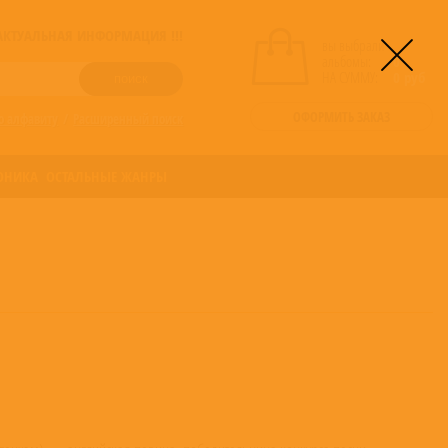
! АКТУАЛЬНАЯ ИНФОРМАЦИЯ !!!
вы выбрали
альбомы:
0
НА СУММУ:
0
руб
ОФОРМИТЬ ЗАКАЗ
о алфавиту
/
Расширенный поиск
ОНИКА
ОСТАЛЬНЫЕ ЖАНРЫ