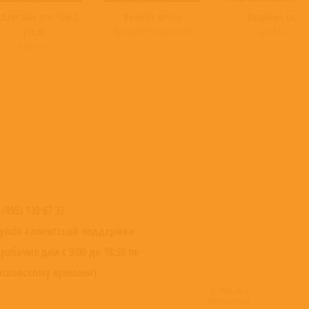
ым увлечением Шоу, и с 1968 года она начинает выпускать одежду под
chter Бах Хтк Том 2
Вечная весна
Between Us
Валерий Ободзинский
Little Mix
(2Cd)
Классика
 стала практикующим психоаналитиком.
Read more on Last.fm
. User-
 (495) 139 67 37
ужба клиентской поддержки
 рабочие дни с 9:00 до 18:30 по
сковскому времени)
© 2016-2022
ВИНИЛОТЕКА