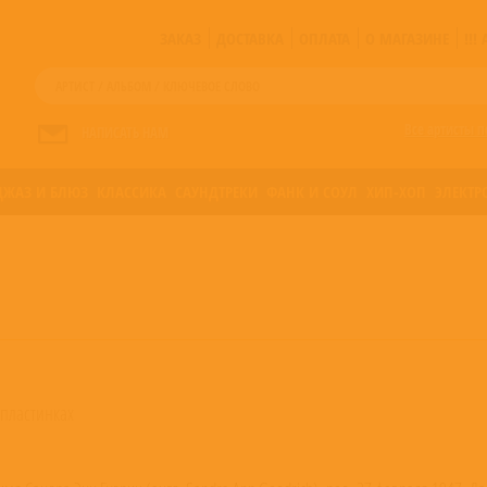
ЗАКАЗ
ДОСТАВКА
ОПЛАТА
О МАГАЗИНЕ
!!
Все артисты п
НАПИСАТЬ НАМ
ДЖАЗ И БЛЮЗ
КЛАССИКА
САУНДТРЕКИ
ФАНК И СОУЛ
ХИП-ХОП
ЭЛЕКТР
 пластинках