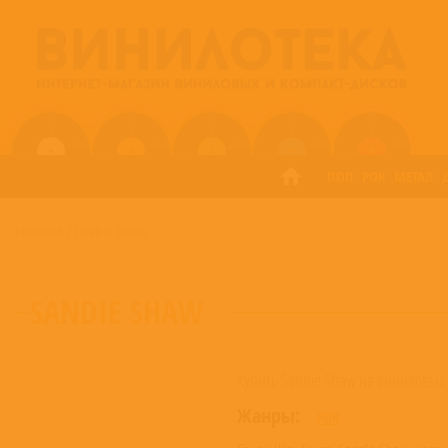
ПОП
РОК
МЕТАЛ
ГЛАВНАЯ
/
SANDIE SHAW
SANDIE SHAW
Купить Sandie Shaw на виниловых
Жанры:
РОК