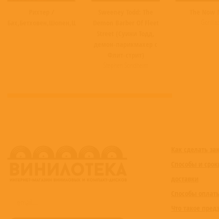
числе, Восточной), Южной Америке 
Рихтер /
Sweeney Todd: The
The Now 
собственной торговой маркой.
Gorillaz
Бах,Бетховен,Шопен,Шуман
Demon Barber Of Fleet
Street (Суини Тодд,
В 1991 году выпустила свою автоби
демон‑парикмахер с
contributed text is available under th
Флит‑стрит)
Stephen Sondheim
Как сделать за
Способы и срок
доставки
Способы оплат
Что такое пред