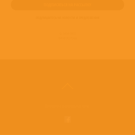
ПОДПИШИТЕСЬ НА НОВОСТИ И ПРЕДЛОЖЕНИЯ
© 2016-2022
ВИНИЛОТЕКА
Винилотека в социальных сетях: