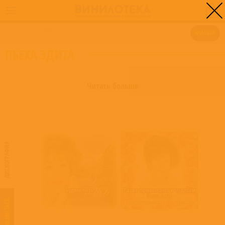
0
ГЛАВНАЯ
/
ПЬЕХА ЭДИТА
ФИЛЬТР
ПЬЕХА ЭДИТА
Читать больше
ДИСКОГРАФИЯ
Будем петь
Разве привыкают к чудесам
Пьеха Эдита
Пьеха Эдита