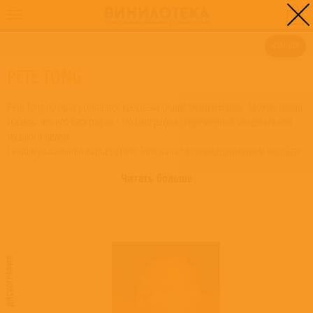
0
ГЛАВНАЯ
/
PETE TONG
ФИЛЬТР
PETE TONG
Pete Tong по праву считается крестным отцом музыки House. Можно смело
сказать, что его биография - это биография современной танцевальной
музыки в целом.
Свою музыкальную карьеру Pete Tong начал в пятнадцатилетнем возрасте.
Конечно, работу ди-джеем на школьных вечеринках в его родном
Читать больше
Дартфорде никто всерьез тогда не воспринимал, но умение грамотно
сводить пластинки очень пригодилось ему в дальнейшем. Страсть к музыке
и немалая эрудиция помогла Питу найти интересную работу в журнале
Blues & Soul. Параллельно он подрабатывает в ночных клубах, рекрутируя
для них интересные новые группы.
В середине 80-х в моду стремительно входит хаус-музыка. Во главе
ДИСКОГРАФИЯ
радикалов, принявших этот музыкальный стиль сразу и безоговорочно, как
раз и оказался Pete Tong. Он стал популяризатором почти неизвестного
тогда в Великобритании чикагского хауса и детройтского техно. Летом 1986
года, вместе со своим другом Никки Холоувэйем, Пит предпринял вылазку