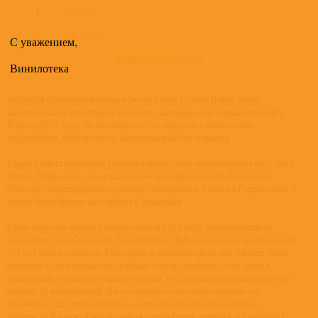
3
Carolina
4
Two Ghosts
С уважением,
развернуть трек - лист
Винилотека
Молодой британский певец и актёр Гарри Стайлз (Harry Styles)
выпустил свой дебютный альбом с одноимённым названием Harry
Styles в 2017 году. Он мгновенно стал лидером в нескольких
европейских, британских и американских хит-парадов.
Гарри Стайлз принимал участие в известном музыкальном шоу The X
Factor. Тогда же он стал участником английского бойз-бэнда One
Direction, образованного в рамках телепроекта. С ней же Гарри занял 3
место. Всего группа выпустила 5 альбомов.
Свою сольную карьеру певец начал в 2017 году, ознаменовав её
выпуском полноценного LP Harry Styles. Дебютный сингл альбома Sigh
of The Times взошёл на 4 позицию в американском хит-параде. Трек
сочетает в себе множество разных стилей, начиная с поп-рока и
заканчивая психоделическим соулом. В сольный релиз исполнителя
входит 10 композиций. И хотя альбом несколько сыроват по
звучанию, его песни наполнены искренностью, сожалением и
любовью. В каждой композиции скрыта своя история, и каждая из