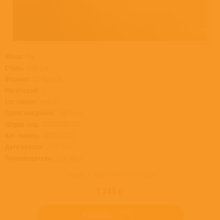
Жанр:
Рок
Стиль:
Софт-рок
Формат:
CD, Digipack
Носителей:
1
Состояние:
Новый
Происхождение:
Евросоюз
Штрих-код:
0889854367725
Кат. номер:
88985436772
Дата релиза:
23.07.2021
Производитель:
Sony Music
Товар в наличии на складе
1 745 ₽
КУПИТЬ