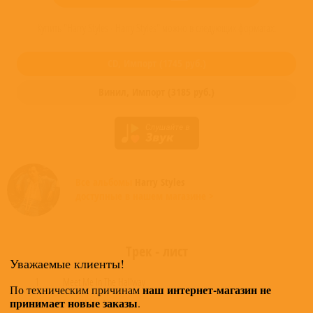
Купить "Harry Styles - Harry Styles" можно в следующих форматах:
CD,
Импорт
(
1745
руб.)
Винил,
Импорт
(
3185
руб.)
Все альбомы
Harry Styles
доступные в нашем магазине >
Трек - лист
Уважаемые клиенты!
1
Meet Me In The Hallway
наш интернет-магазин не
По техническим причинам
принимает новые заказы
.
2
Sign Of The Times