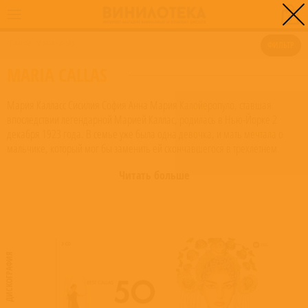
0
ГЛАВНАЯ
/
MARIA CALLAS
ФИЛЬТР
MARIA CALLAS
Мария Калласс Сисилия София Анна Мария Калойеропуло, ставшая
впоследствии легендарной Марией Каллас, родилась в Нью-Йорке 2
декабря 1923 года. В семье уже была одна девочка, и мать мечтала о
мальчике, который мог бы заменить ей скончавшегося в трехлетнем
возрасте от тифозной лихорадки сына Базиля. Однако судьбе было угодно,
Читать больше
чтобы родилась еще одна девочка. Этот факт настолько огорчил мать, что
в течение первых четырех дней после родов она не подходила и не
прикасалась к крошке. Возможно, такое неласковое начало
предопределило то, что на протяжении всей жизни Мария Каллас страдала
от сильнейшего комплекса неполноценности. С 3 лет самое любимое
занятие Марии — слушать классическую музыку. Любимые игрушки —
ДИСКОГРАФИЯ
пластинки с классическими записями. В девять лет она — звезда
школьных концертов. В одиннадцать, слушая Лили Панс в нью-йоркской
«Метрополитен-опера», предсказывает: «Когда-нибудь я сама стану
звездой, большей звездой, чем она». С 16 лет, после того как Мария