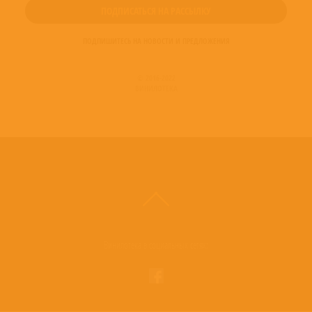
ПОДПИШИТЕСЬ НА НОВОСТИ И ПРЕДЛОЖЕНИЯ
© 2016-2022
ВИНИЛОТЕКА
Винилотека в социальных сетях: