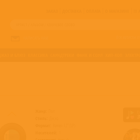
ЗАКАЗ
ДОСТАВКА
ОПЛАТА
О МАГАЗИНЕ
!!
Все артисты п
НАПИСАТЬ НАМ
ДЖАЗ И БЛЮЗ
КЛАССИКА
САУНДТРЕКИ
ФАНК И СОУЛ
ХИП-ХОП
ЭЛЕКТР
Жанр:
Поп
Стиль:
Диско
Формат:
Винил 12” (LP)
Носителей:
1
Состояние:
Новый