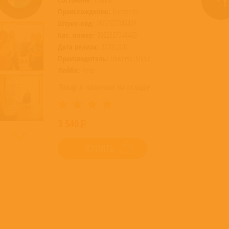
Происхождение:
Евросоюз
Штрих-код:
0602527346489
Кат. номер:
0602527346489
Дата релиза:
27.10.2014
Производитель:
Universal Music
Лейбл:
Polar
Товар в наличии на складе
3 540
КУПИТЬ