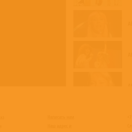
A
A
A
Написать нам
+7
каз
Наш адрес и
Сл
и