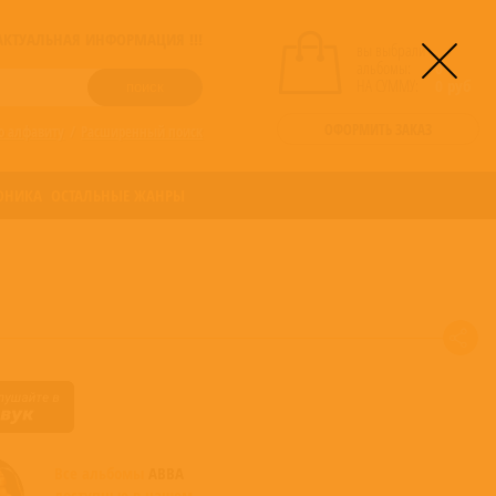
! АКТУАЛЬНАЯ ИНФОРМАЦИЯ !!!
вы выбрали
альбомы:
0
НА СУММУ:
0
руб
ОФОРМИТЬ ЗАКАЗ
о алфавиту
/
Расширенный поиск
ОНИКА
ОСТАЛЬНЫЕ ЖАНРЫ
Все альбомы
ABBA
доступные в нашем