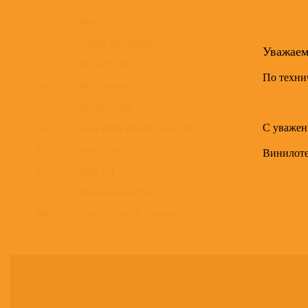
A1
Waterloo
A2
Sitting In The Palmtree
Уважае
A3
King Kong Song
По техни
A4
Hasta Mañana
A5
My Mama Said
С уважен
A6
Dance (While The Music Goes On)
B1
Honey, Honey
Винилот
B2
Watch Out
B3
What About Livingstone
B4
Gonna Sing You My Lovesong
B5
Suzy-Hang-Around
B6
Waterloo (English Version)