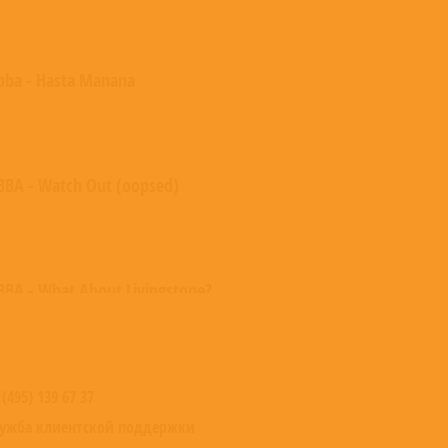
bba - Hasta Manana
BBA - Watch Out (oopsed)
BBA - What About Livingstone?
 (495) 139 67 37
ужба клиентской поддержки