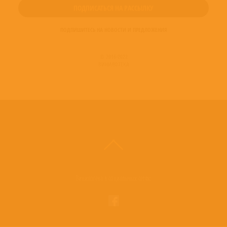
ПОДПИШИТЕСЬ НА НОВОСТИ И ПРЕДЛОЖЕНИЯ
© 2016-2022
ВИНИЛОТЕКА
Винилотека в социальных сетях: