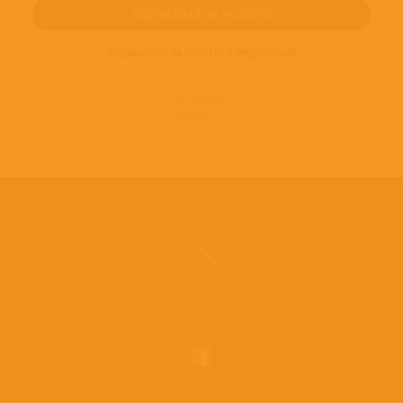
ПОДПИШИТЕСЬ НА НОВОСТИ И ПРЕДЛОЖЕНИЯ
© 2016-2022
ВИНИЛОТЕКА
Винилотека в социальных сетях: