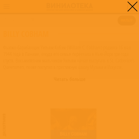
0
ГЛАВНАЯ
/
BILLY COBHAM
ФИЛЬТР
BILLY COBHAM
Фьюжн-барабанщик Уильям Кобэм (William C. Cobham) родился 16 мая
1944 года в Панаме, откуда его семья переехала в Нью-Йорк три года
спустя. Восьмилетним мальчиком Уильям начал выступать в St. Catherine's
Queensmen, позже поступил в престижную школу Музыки и Искусств,
которую закончил в 1962 году. Во время службы в Вооруженных Силах
Читать больше
США, Кобэм играл в военном оркестре ; вернувшись в Нью-Йорк поступил
в группу Хораса Силвера, с которой отправился в мировое турне. В 1969
году стал участником джаз-рок проекта Dreams , позже начал выступать с
Майлзом Дэвисом, от которого отпочковался в начале 70х и основал
вместе с Джоном Маклафлином Mahavishnu Orchestra, записав в его
составе две пластинки – "Inner Mounting Flame" (1971) и "Birds of Fire"
ДИСКОГРАФИЯ
(1972). Тогда же Кобэм стал своего роды неофициальным "придворным"
барабанщиком лэйбла CTI, для которого записывался с Джорджем
Бенсоном, Стэнли Таррентайном, Фредди Хаббардом и др. В 1973 году
Кобэм основал собственную группу Spectrum, в которую входил и экс-