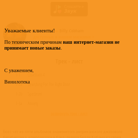
Уважаемые клиенты!
Все альбомы
Billy Cobham
доступные в нашем магазине >
наш интернет-магазин не
По техническим причинам
принимает новые заказы
.
Трек - лист
С уважением,
1-1
Quadrant 4
Винилотека
1-2a
Searching For The Right Door
1-2b
Spectrum
1-3a
Anxiety
развернуть трек - лист
Бокс-сет из пяти альбомов знаменитого американского джазового
барабанщика, композитора и бэнд-лидера Билли Кобэма из серии