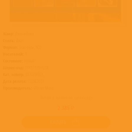
Жанр:
Джаз и блюз
Стиль:
Джаз
Формат:
Бокс-сеты, 5CD
Носителей:
5
Состояние:
Новый
Штрих-код:
0081227969219
Кат. номер:
8122796921
Дата релиза:
13.08.2021
Производитель:
Warner Music
Товар в наличии на складе
2 385 ₽
КУПИТЬ