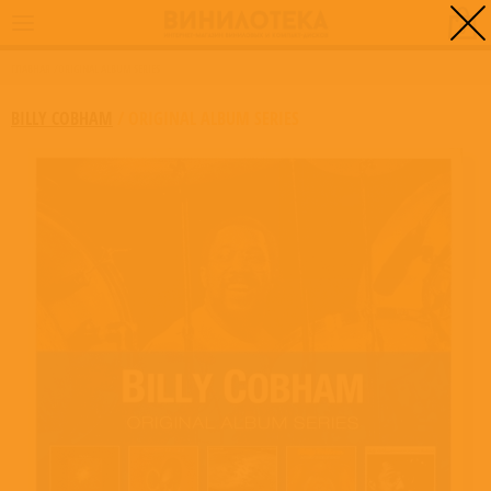
0
ГЛАВНАЯ
/
ORIGINAL ALBUM SERIES
BILLY COBHAM
/
ORIGINAL ALBUM SERIES